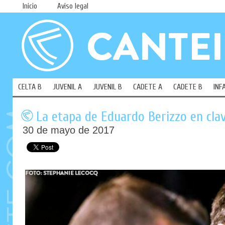
Inicio
Aviso legal
CELTA B
JUVENIL A
JUVENIL B
CADETE A
CADETE B
INF
La etapa de Eduardo Berizzo en cla
30 de mayo de 2017