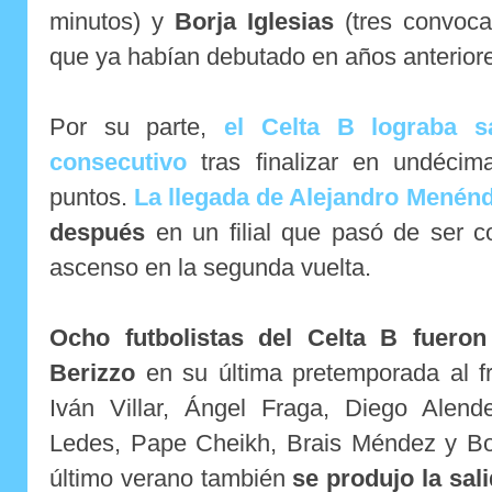
minutos) y
Borja Iglesias
(tres convocat
que ya habían debutado en años anterior
Por su parte,
el Celta B lograba s
consecutivo
tras finalizar en undécim
puntos.
La llegada de Alejandro Menén
después
en un filial que pasó de ser c
ascenso en la segunda vuelta.
Ocho futbolistas del Celta B fuero
Berizzo
en su última pretemporada al fr
Iván Villar, Ángel Fraga, Diego Alen
Ledes, Pape Cheikh, Brais Méndez y Bor
último verano también
se produjo la sal