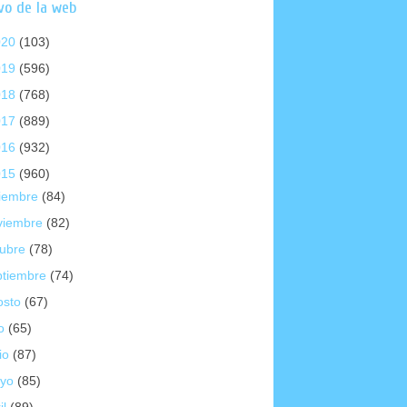
vo de la web
020
(103)
019
(596)
018
(768)
017
(889)
016
(932)
015
(960)
ciembre
(84)
viembre
(82)
tubre
(78)
ptiembre
(74)
osto
(67)
io
(65)
io
(87)
yo
(85)