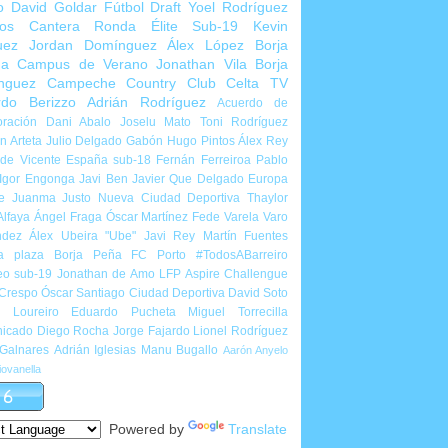
o
David Goldar
Fútbol Draft
Yoel Rodríguez
ios Cantera
Ronda Élite Sub-19
Kevin
uez
Jordan Domínguez
Álex López
Borja
ña
Campus de Verano
Jonathan Vila
Borja
nguez
Campeche Country Club
Celta TV
rdo Berizzo
Adrián Rodríguez
Acuerdo de
ración
Dani Abalo
Joselu Mato
Toni Rodríguez
 Arteta
Julio Delgado
Gabón
Hugo Pintos
Álex Rey
de Vicente
España sub-18
Fernán Ferreiroa
Pablo
Igor Engonga
Javi Ben
Javier Que Delgado
Europa
e
Juanma Justo
Nueva Ciudad Deportiva
Thaylor
Alfaya
Ángel Fraga
Óscar Martínez
Fede Varela
Varo
ndez
Álex Ubeira "Ube"
Javi Rey
Martín Fuentes
a plaza
Borja Peña
FC Porto
#TodosABarreiro
eo sub-19
Jonathan de Amo
LFP Aspire Challengue
 Crespo
Óscar Santiago
Ciudad Deportiva
David Soto
l Loureiro
Eduardo Pucheta
Miguel Torrecilla
icado
Diego Rocha
Jorge Fajardo
Lionel Rodríguez
 Galnares
Adrián Iglesias
Manu Bugallo
Aarón Anyelo
ovanella
Powered by
Translate