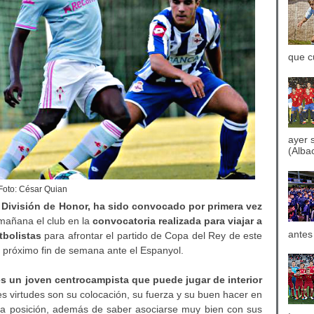
que c
ayer 
(Albac
Foto: César Quian
 División de Honor, ha sido convocado por primera vez
 mañana el club en la
convocatoria realizada para viajar a
antes
tbolistas
para afrontar el partido de Copa del Rey de este
el próximo fin de semana ante el Espanyol.
es un joven centrocampista que
puede jugar de interior
s virtudes son su colocación, su fuerza y su buen hacer en
a la posición, además de saber asociarse muy bien con sus