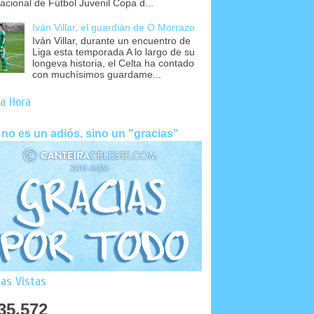
nacional de Fútbol Juvenil Copa d...
Iván Villar, el guardián de O Morrazo
Iván Villar, durante un encuentro de
Liga esta temporada A lo largo de su
longeva historia, el Celta ha contado
con muchísimos guardame...
a Hora
 no es un adiós, sino un "gracias"
as Vistas
35,572