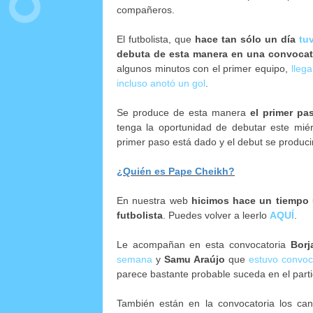
compañeros.
El futbolista, que
hace tan sólo un día
tu
debuta de esta manera en una convocato
algunos minutos con el primer equipo,
lleg
incluso anotó un gol
.
Se produce de esta manera
el primer pa
tenga la oportunidad de debutar este miérc
primer paso está dado y el debut se produc
¿Quién es Pape Cheikh?
En nuestra web
hicimos hace un tiempo u
futbolista
. Puedes volver a leerlo
AQUÍ
.
Le acompañan en esta convocatoria
Borj
semana
y
Samu Araújo
que
estuvo convoc
parece bastante probable suceda en el part
También están en la convocatoria los can