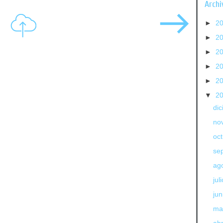
Archi
►
2
►
2
►
2
►
2
►
2
▼
2
di
no
oc
se
ag
jul
jun
ma