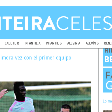
CADETE B
INFANTIL A
INFANTIL B
ALEVÍN A
ALEVÍN B
BENJ
imera vez con el primer equipo
Lo m