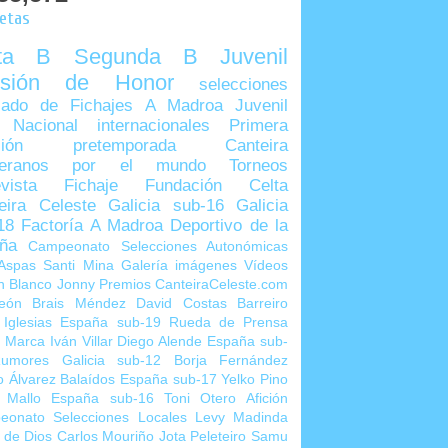
uetas
lta B
Segunda B
Juvenil
visión de Honor
selecciones
ado de Fichajes
A Madroa
Juvenil
 Nacional
internacionales
Primera
sión
pretemporada
Canteira
teranos por el mundo
Torneos
vista
Fichaje
Fundación Celta
eira Celeste
Galicia sub-16
Galicia
18
Factoría A Madroa
Deportivo de la
ña
Campeonato Selecciones Autonómicas
Aspas
Santi Mina
Galería imágenes
Vídeos
n Blanco
Jonny
Premios CanteiraCeleste.com
eón
Brais Méndez
David Costas
Barreiro
 Iglesias
España sub-19
Rueda de Prensa
o Marca
Iván Villar
Diego Alende
España sub-
umores
Galicia sub-12
Borja Fernández
o Álvarez
Balaídos
España sub-17
Yelko Pino
 Mallo
España sub-16
Toni Otero
Afición
eonato Selecciones Locales
Levy Madinda
 de Dios
Carlos Mouriño
Jota Peleteiro
Samu