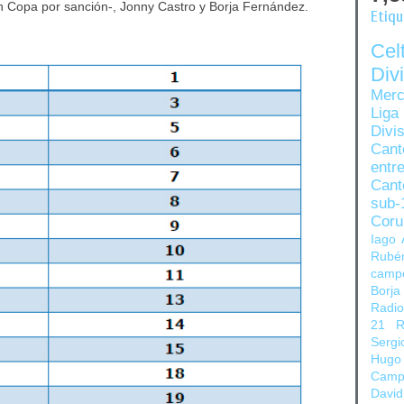
n Copa por sanción-, Jonny Castro y Borja Fernández.
Etiq
Ce
Di
Merc
Liga
Divi
Can
entre
Cant
sub-
Coru
Iago 
Rubé
camp
Borja
Radi
21
R
Sergi
Hugo
Camp
David