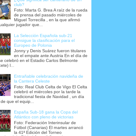
club?
Foto: Marta G. Brea A raíz de la rueda
de prensa del pasado miércoles de
Miguel Torrecilla , en la que afirmó
ualquier jugador que...
La Selección Española sub-21
consigue la clasificación para el
Europeo de Polonia
Jonny y Denis Suárez fueron titulares
en el empate ante Austria En el día de
se celebró en el Estadio Carlos Belmonte
ete) l...
Entrañable celebración navideña de
la Cantera Celeste
Foto: Real Club Celta de Vigo El Celta
celebró el miércoles por la tarde la
tradicional fiesta de Navidad , un día
 de que el equip...
España Sub-18 gana la Copa del
Atlántico con pleno de victorias
Foto: Federación Interinsular de
Fútbol (Canarias) El martes arrancó
la 41ª Edición del Torneo