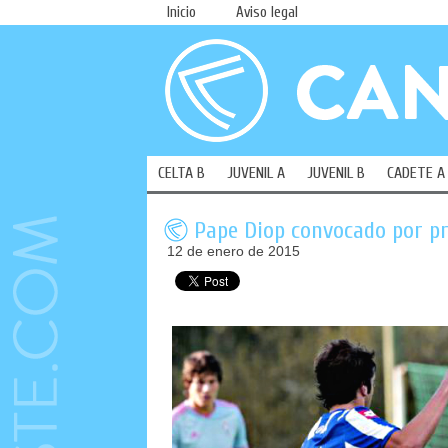
Inicio
Aviso legal
CELTA B
JUVENIL A
JUVENIL B
CADETE A
Pape Diop convocado por pr
12 de enero de 2015