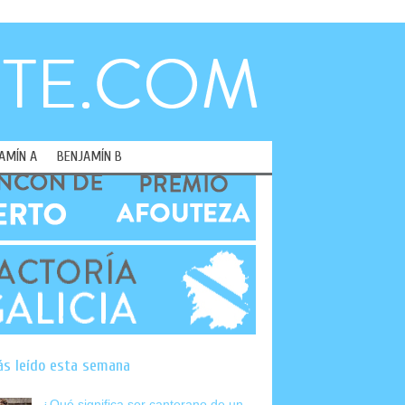
AMÍN A
BENJAMÍN B
ás leído esta semana
¿Qué significa ser canterano de un