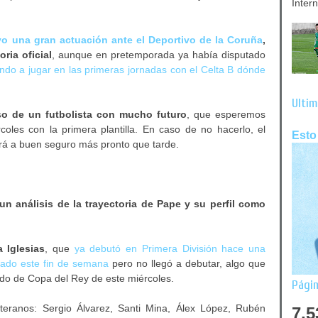
Inter
vo una gran actuación ante el Deportivo de la Coruña
,
ria oficial
, aunque en pretemporada ya había disputado
ando a jugar en las primeras jornadas con el Celta B dónde
Últim
so de un futbolista con mucho futuro
, que esperemos
oles con la primera plantilla. En caso de no hacerlo, el
Esto
irá a buen seguro más pronto que tarde.
n análisis de la trayectoria de Pape y su perfil como
a Iglesias
, que
ya debutó en Primera División hace una
ado este fin de semana
pero no llegó a debutar, algo que
ido de Copa del Rey de este miércoles.
Págin
teranos: Sergio Álvarez, Santi Mina, Álex López, Rubén
7,5