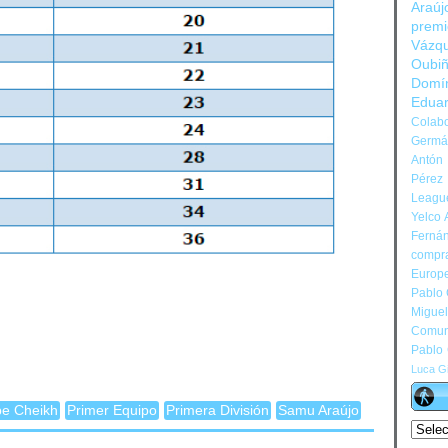
Araúj
prem
Vázq
Oubi
Domí
Edua
Colabo
Germán
Antón 
Pérez
Leagu
Yelco 
Ferná
compr
Europ
Pablo
Migue
Comun
Pablo
Luca Gi
e Cheikh
Primer Equipo
Primera División
Samu Araújo