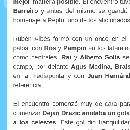
mejor manera posible
. El encuentro tuv
Barreiro
y antes del mismo se guardó 
homenaje a Pepín, uno de los aficionados 
Rubén Albés formó con un once en el
palos, con
Ros
y
Pampín
en los laterale
como centrales.
Rai
y
Alberto Solís
se 
campo, por delante
Agus Medina
,
Brai
en la mediapunta y con
Juan Hernán
referencia.
El encuentro comenzó muy de cara para 
comenzar
Dejan Drazic anotaba un gola
a los celestes.
Este gol dio tranquilida