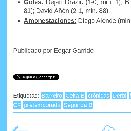
Goles:
Dejan Drazic (1-0, min. 1); B
81); David Añón (2-1, min. 88).
Amonestaciones:
Diego Alende (min.
Publicado por Edgar Garrido
Etiquetas:
Barreiro
Celta B
crónicas
Derbi
CF
pretemporada
Segunda B