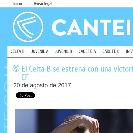
Inicio
Aviso legal
CELTA B
JUVENIL A
JUVENIL B
CADETE A
CADETE B
INF
El Celta B se estrena con una victo
CF
20 de agosto de 2017