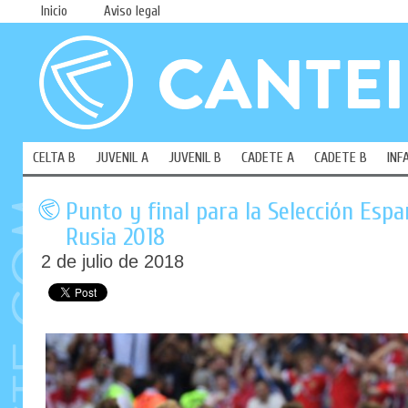
Inicio
Aviso legal
CELTA B
JUVENIL A
JUVENIL B
CADETE A
CADETE B
INF
Punto y final para la Selección Espa
Rusia 2018
2 de julio de 2018