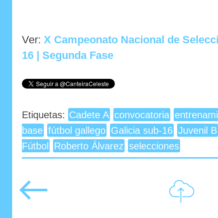
Ver:
X Campeonato Nacional de Selecc
16 | Segunda Fase
Etiquetas:
Cadete A
convocatoria
entrenami
base
fútbol gallego
Galicia sub-16
Juvenil B
Fútbol
Roberto Álvarez
selecciones