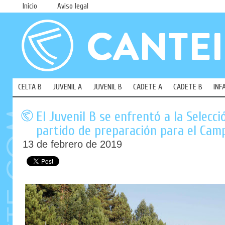
Inicio
Aviso legal
CELTA B
JUVENIL A
JUVENIL B
CADETE A
CADETE B
INF
El Juvenil B se enfrentó a la Selecc
partido de preparación para el Cam
13 de febrero de 2019