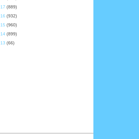
017
(889)
016
(932)
015
(960)
014
(899)
013
(66)