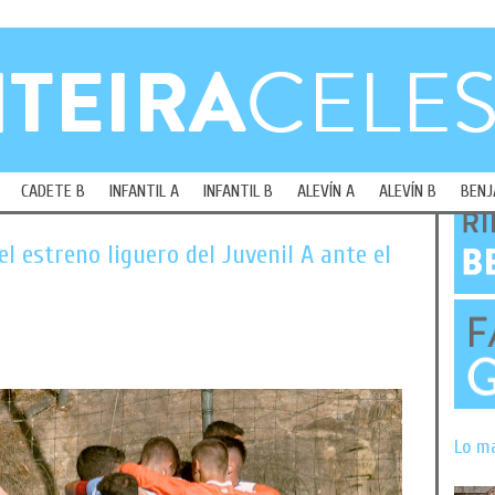
CADETE B
INFANTIL A
INFANTIL B
ALEVÍN A
ALEVÍN B
BENJ
l estreno liguero del Juvenil A ante el
Lo m