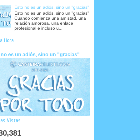
Esto no es un adiós, sino un "gracias"
Esto no es un adiós, sino un "gracias"
Cuando comienza una amistad, una
relación amorosa, una enlace
profesional e incluso u...
a Hora
 no es un adiós, sino un "gracias"
as Vistas
30,381