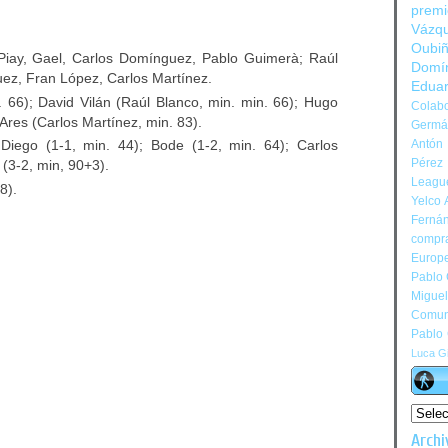
prem
Vázq
Oubi
iay, Gael, Carlos Domínguez, Pablo Guimerà; Raúl
Domí
uez, Fran López, Carlos Martínez.
Edua
 66); David Vilán (Raúl Blanco, min. min. 66); Hugo
Colabo
Ares (Carlos Martínez, min. 83).
Germán
Antón 
Diego (1-1, min. 44); Bode (1-2, min. 64); Carlos
Pérez
(3-2, min, 90+3).
Leagu
8).
Yelco 
Ferná
compr
Europ
Pablo
Migue
Comun
Pablo
Luca Gi
Archi