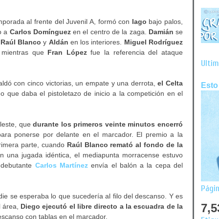
orada al frente del Juvenil A, formó con
Iago
bajo palos,
o a
Carlos Domínguez
en el centro de la zaga.
Damián
se
r
Raúl Blanco
y
Aldán
en los interiores.
Miguel Rodríguez
 mientras que
Fran López
fue la referencia del ataque
Últim
aldó con cinco victorias, un empate y una derrota,
el Celta
Esto
o que daba el pistoletazo de inicio a la competición en el
eleste, que
durante los primeros veinte minutos encerró
para ponerse por delante en el marcador. El premio a la
 primera parte, cuando
Raúl Blanco remató al fondo de la
En una jugada idéntica, el mediapunta morracense estuvo
l debutante
Carlos Martínez
envía el balón a la cepa del
Págin
ie se esperaba lo que sucedería al filo del descanso. Y es
7,5
l área,
Diego ejecutó el libre directo a la escuadra de la
descanso con tablas en el marcador.