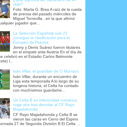
club?
Foto: Marta G. Brea A raíz de la rueda
de prensa del pasado miércoles de
Miguel Torrecilla , en la que afirmó
ualquier jugador que...
La Selección Española sub-21
consigue la clasificación para el
Europeo de Polonia
Jonny y Denis Suárez fueron titulares
en el empate ante Austria En el día de
se celebró en el Estadio Carlos Belmonte
ete) l...
Iván Villar, el guardián de O Morrazo
Iván Villar, durante un encuentro de
Liga esta temporada A lo largo de su
longeva historia, el Celta ha contado
con muchísimos guardame...
Un Celta B en inferioridad numérica
coge aire tras derrotar al CF Rayo
Majadahonda
CF Rayo Majadahonda y Celta B se
vieron las caras en Cerro del Espino
 jornada 27 de Segunda División B El Celta ...