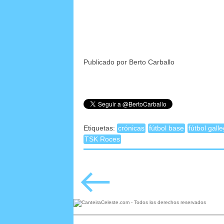
Publicado por Berto Carballo
Etiquetas:
crónicas
fútbol base
fútbol gall
TSK Roces