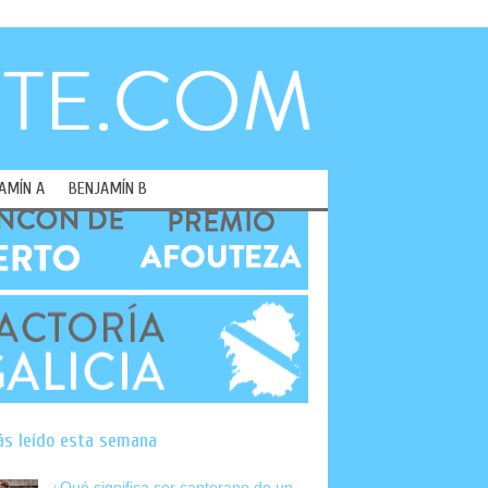
AMÍN A
BENJAMÍN B
ás leído esta semana
¿Qué significa ser canterano de un