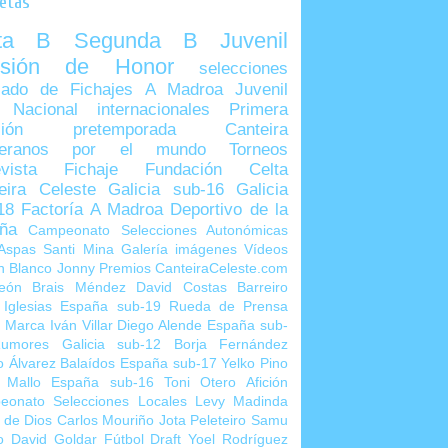
uetas
lta B
Segunda B
Juvenil
visión de Honor
selecciones
ado de Fichajes
A Madroa
Juvenil
 Nacional
internacionales
Primera
sión
pretemporada
Canteira
teranos por el mundo
Torneos
vista
Fichaje
Fundación Celta
eira Celeste
Galicia sub-16
Galicia
18
Factoría A Madroa
Deportivo de la
ña
Campeonato Selecciones Autonómicas
Aspas
Santi Mina
Galería imágenes
Vídeos
n Blanco
Jonny
Premios CanteiraCeleste.com
eón
Brais Méndez
David Costas
Barreiro
 Iglesias
España sub-19
Rueda de Prensa
o Marca
Iván Villar
Diego Alende
España sub-
umores
Galicia sub-12
Borja Fernández
o Álvarez
Balaídos
España sub-17
Yelko Pino
 Mallo
España sub-16
Toni Otero
Afición
eonato Selecciones Locales
Levy Madinda
 de Dios
Carlos Mouriño
Jota Peleteiro
Samu
o
David Goldar
Fútbol Draft
Yoel Rodríguez