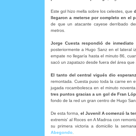
Este gol hizo mella sobre los celestes, que
d
llegaron a meterse por completo en el p
de que un atacante cayese derribado den
metros.
Jorge Cuesta respondió de inmediato 
posteriormente a Hugo Sanz en el lateral iz
empate no llegaría hasta el minuto 86, cua
sacó un zapatazo desde fuera del área que 
El tanto del central vigués dio esperanz
remontada. Cuesta puso toda la carne en el
jugada rocambolesca en el minuto noventa
tres puntos gracias a un gol de Fran Lóp
fondo de la red un gran centro de Hugo San
De esta forma,
el Juvenil A comenzó la te
extremis' al Roces en A Madroa con remonta
su primera victoria a domicilio la sema
Abegondo
.