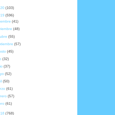
020
(103)
019
(596)
ciembre
(41)
viembre
(48)
tubre
(55)
ptiembre
(57)
osto
(45)
io
(32)
io
(37)
yo
(52)
il
(50)
rzo
(61)
brero
(57)
ero
(61)
018
(768)