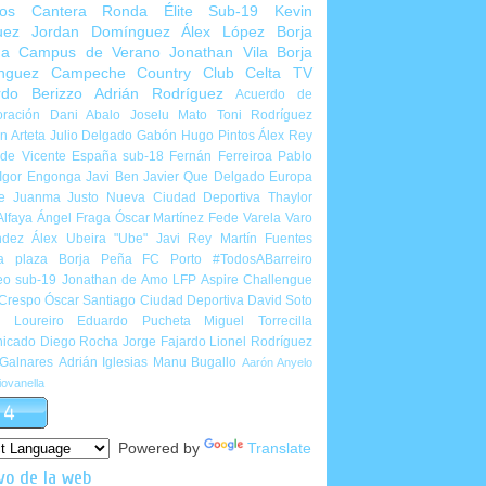
ios Cantera
Ronda Élite Sub-19
Kevin
uez
Jordan Domínguez
Álex López
Borja
ña
Campus de Verano
Jonathan Vila
Borja
nguez
Campeche Country Club
Celta TV
rdo Berizzo
Adrián Rodríguez
Acuerdo de
ración
Dani Abalo
Joselu Mato
Toni Rodríguez
 Arteta
Julio Delgado
Gabón
Hugo Pintos
Álex Rey
de Vicente
España sub-18
Fernán Ferreiroa
Pablo
Igor Engonga
Javi Ben
Javier Que Delgado
Europa
e
Juanma Justo
Nueva Ciudad Deportiva
Thaylor
Alfaya
Ángel Fraga
Óscar Martínez
Fede Varela
Varo
ndez
Álex Ubeira "Ube"
Javi Rey
Martín Fuentes
a plaza
Borja Peña
FC Porto
#TodosABarreiro
eo sub-19
Jonathan de Amo
LFP Aspire Challengue
 Crespo
Óscar Santiago
Ciudad Deportiva
David Soto
l Loureiro
Eduardo Pucheta
Miguel Torrecilla
icado
Diego Rocha
Jorge Fajardo
Lionel Rodríguez
 Galnares
Adrián Iglesias
Manu Bugallo
Aarón Anyelo
ovanella
Powered by
Translate
vo de la web