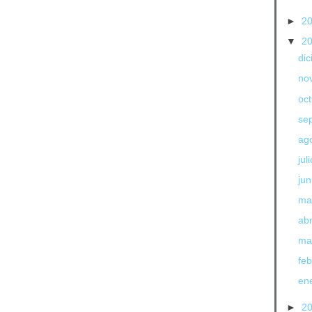
►
2
▼
2
di
no
oc
se
ag
jul
jun
ma
abr
ma
fe
en
►
2