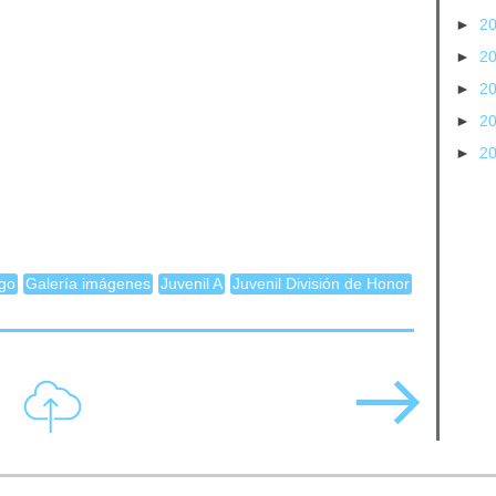
►
2
►
2
►
2
►
2
►
2
ego
Galería imágenes
Juvenil A
Juvenil División de Honor