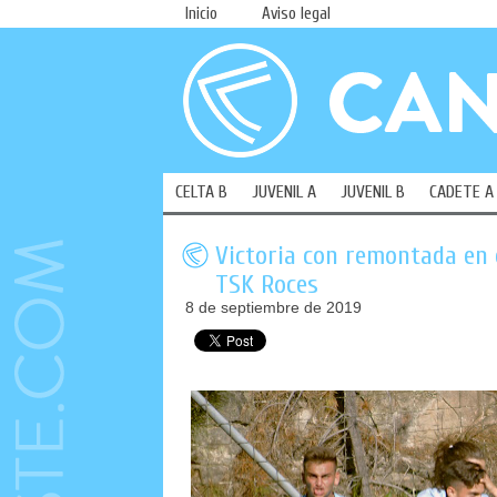
Inicio
Aviso legal
CELTA B
JUVENIL A
JUVENIL B
CADETE A
Victoria con remontada en e
TSK Roces
8 de septiembre de 2019