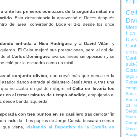
Etiq
Ce
urante los primeros compases de la segunda mitad no
artido
. Esta circunstancia la aprovechó el Roces después
Di
tro del área, convirtiendo Bode el 1-2 desde los once
Merc
Liga
Divi
dando entrada a Nico Rodríguez y a David Vilán
, y
Can
quierdo. El Celta mejoró sus prestaciones, pero el gol del
entre
ndo el
Carlos Domínguez
avanzó líneas sin oposición y se
Cant
se coló por la escuadra como un misil.
sub-
Coru
as al conjunto olívico
, que creyó más que nunca en la
Iago 
 asador dando entrada al delantero Jesús Ares y, tras una
Rubé
camp
 que no acabó en gol de milagro,
el Celta se llevaría los
Borja
ez en el tercer minuto de tiempo añadido
, empujando al
Radi
z desde banda izquierda.
21
R
Sergi
mporada con tres puntos en su casillero
tras derrotar 'in
Hugo
da incluida.. Los pupilos de Jorge Cuesta buscarán sumar
Camp
na que viene,
visitando al Deportivo de la Coruña en
David
Araúj