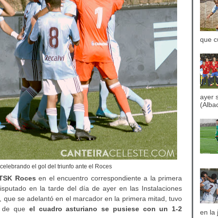
que c
ayer 
(Albac
celebrando el gol del triunfo ante el Roces
l TSK Roces
en el encuentro correspondiente a la primera
isputado en la tarde del día de ayer en las Instalaciones
, que se adelantó en el marcador en la primera mitad, tuvo
és de que
el cuadro asturiano se pusiese con un 1-2
en la