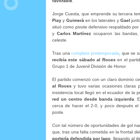
favorable
.
Jorge Cuesta, que emprende su tercera temp
Piay
y
Guimerà
en los laterales y
Gael
junt
situó como pivote defensivo respaldado po
y
Carlos Martínez
ocuparon las bandas,
celeste.
Tras una
completa pretemporada
, que se s
recibía este sábado al Roces
en el partid
Grupo 1 de Juvenil División de Honor.
El partido comenzó con un claro dominio c
al Roces
y tuvo varias ocasiones claras 
insistencia local llegó en el ecuador de la
red un centro desde banda izquierda
. 
cerca de hacer el 2-0, y poco después e
poste.
Con tal número de oportunidades de gol nad
que, tras una falta cometida en la frontal de
portería defendida por Iago
, llegando al 