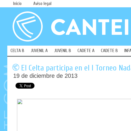
Inicio
Aviso legal
CELTA B
JUVENIL A
JUVENIL B
CADETE A
CADETE B
INF
El Celta participa en el I Torneo Nad
19 de diciembre de 2013