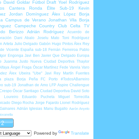
o
David Goldar
Fútbol Draft
Yoel Rodríguez
ios Cantera
Ronda Élite Sub-19
Kevin
uez
Jordan Domínguez
Álex López
Borja
ña
Campus de Verano
Jonathan Vila
Borja
nguez
Campeche Country Club
Celta TV
rdo Berizzo
Adrián Rodríguez
Acuerdo de
ración
Dani Abalo
Joselu Mato
Toni Rodríguez
 Arteta
Julio Delgado
Gabón
Hugo Pintos
Álex Rey
de Vicente
España sub-18
Fernán Ferreiroa
Pablo
Igor Engonga
Javi Ben
Javier Que Delgado
Europa
e
Juanma Justo
Nueva Ciudad Deportiva
Thaylor
Alfaya
Ángel Fraga
Óscar Martínez
Fede Varela
Varo
ndez
Álex Ubeira "Ube"
Javi Rey
Martín Fuentes
a plaza
Borja Peña
FC Porto
#TodosABarreiro
eo sub-19
Jonathan de Amo
LFP Aspire Challengue
 Crespo
Óscar Santiago
Ciudad Deportiva
David Soto
l Loureiro
Eduardo Pucheta
Miguel Torrecilla
icado
Diego Rocha
Jorge Fajardo
Lionel Rodríguez
 Galnares
Adrián Iglesias
Manu Bugallo
Aarón Anyelo
ovanella
Powered by
Translate