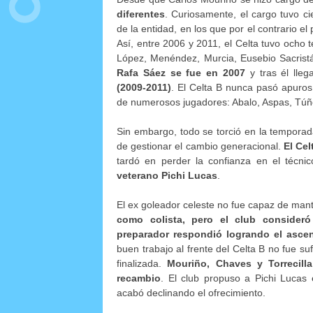
diferentes
. Curiosamente, el cargo tuvo ci
de la entidad, en los que por el contrario 
Así, entre 2006 y 2011, el Celta tuvo ocho 
López, Menéndez, Murcia, Eusebio Sacristán 
Rafa Sáez se fue en 2007
y tras él lle
(2009-2011)
. El Celta B nunca pasó apuro
de numerosos jugadores: Abalo, Aspas, Túñez
Sin embargo, todo se torció en la temporad
de gestionar el cambio generacional.
El Ce
tardó en perder la confianza en el técni
veterano Pichi Lucas
.
El ex goleador celeste no fue capaz de man
como colista, pero el club consider
preparador respondió logrando el asce
buen trabajo al frente del Celta B no fue su
finalizada.
Mouriño, Chaves y Torrecil
recambio
. El club propuso a Pichi Lucas 
acabó declinando el ofrecimiento.