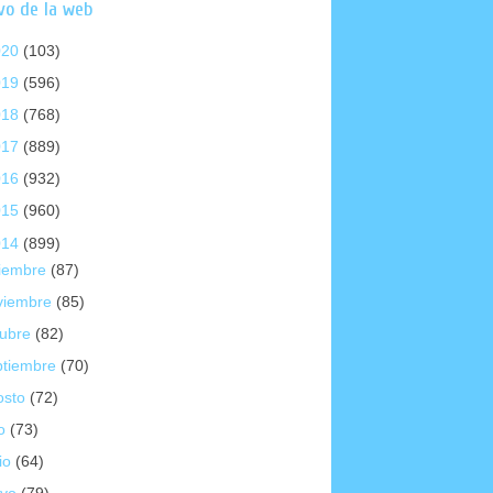
vo de la web
020
(103)
019
(596)
018
(768)
017
(889)
016
(932)
015
(960)
014
(899)
ciembre
(87)
viembre
(85)
tubre
(82)
ptiembre
(70)
osto
(72)
io
(73)
io
(64)