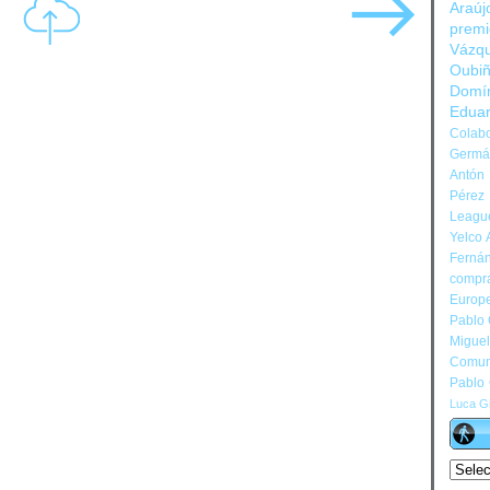
Araúj
prem
Vázq
Oubi
Domí
Edua
Colabo
Germán
Antón 
Pérez
Leagu
Yelco 
Ferná
compr
Europ
Pablo
Migue
Comun
Pablo
Luca Gi