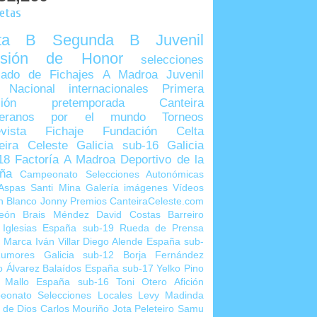
uetas
lta B
Segunda B
Juvenil
visión de Honor
selecciones
ado de Fichajes
A Madroa
Juvenil
 Nacional
internacionales
Primera
sión
pretemporada
Canteira
teranos por el mundo
Torneos
vista
Fichaje
Fundación Celta
eira Celeste
Galicia sub-16
Galicia
18
Factoría A Madroa
Deportivo de la
ña
Campeonato Selecciones Autonómicas
Aspas
Santi Mina
Galería imágenes
Vídeos
n Blanco
Jonny
Premios CanteiraCeleste.com
eón
Brais Méndez
David Costas
Barreiro
 Iglesias
España sub-19
Rueda de Prensa
o Marca
Iván Villar
Diego Alende
España sub-
umores
Galicia sub-12
Borja Fernández
o Álvarez
Balaídos
España sub-17
Yelko Pino
 Mallo
España sub-16
Toni Otero
Afición
eonato Selecciones Locales
Levy Madinda
 de Dios
Carlos Mouriño
Jota Peleteiro
Samu