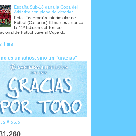
España Sub-18 gana la Copa del
Atlántico con pleno de victorias
Foto: Federación Interinsular de
Fútbol (Canarias) El martes arrancó
la 41ª Edición del Torneo
nacional de Fútbol Juvenil Copa d...
a Hora
 no es un adiós, sino un "gracias"
as Vistas
31,260