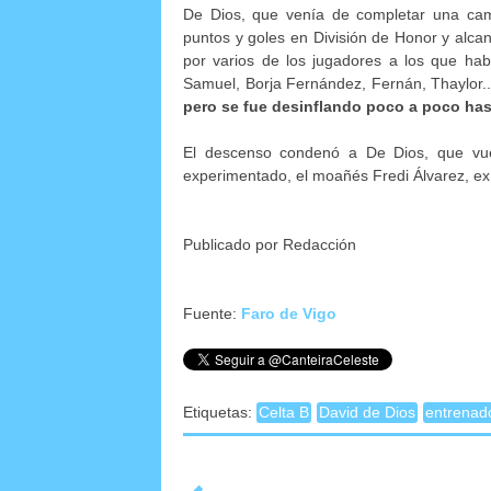
De Dios, que venía de completar una camp
puntos y goles en División de Honor y alca
por varios de los jugadores a los que habí
Samuel, Borja Fernández, Fernán, Thaylor.
pero se fue desinflando poco a poco hast
El descenso condenó a De Dios, que vuel
experimentado, el moañés Fredi Álvarez, ex
Publicado por Redacción
Fuente:
Faro de Vigo
Etiquetas:
Celta B
David de Dios
entrenad