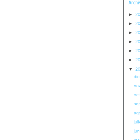
Archi
►
2
►
2
►
2
►
2
►
2
►
2
▼
2
di
no
oc
se
ag
jul
jun