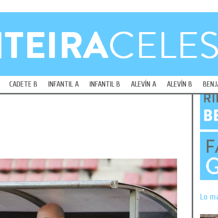
CADETE B
INFANTIL A
INFANTIL B
ALEVÍN A
ALEVÍN B
BENJ
Lo m