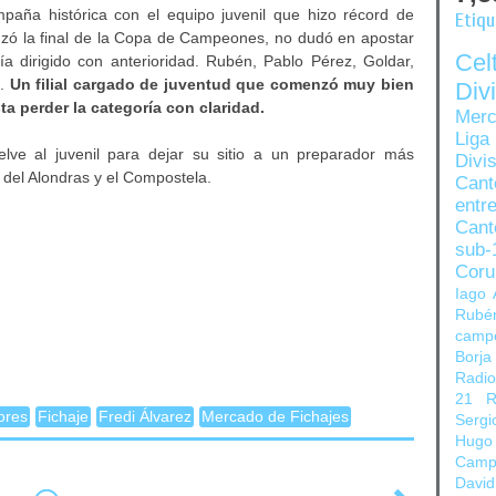
aña histórica con el equipo juvenil que hizo récord de
Etiq
nzó la final de la Copa de Campeones, no dudó en apostar
Ce
a dirigido con anterioridad. Rubén, Pablo Pérez, Goldar,
..
Un filial cargado de juventud que comenzó muy bien
Di
a perder la categoría con claridad.
Merc
Liga
ve al juvenil para dejar su sitio a un preparador más
Divi
 del Alondras y el Compostela.
Can
entre
Cant
sub-
Coru
Iago 
Rubé
camp
Borja
Radi
21
R
ores
Fichaje
Fredi Álvarez
Mercado de Fichajes
Sergi
Hugo
Camp
David