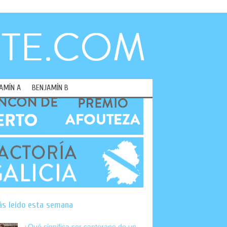
AMÍN A
BENJAMÍN B
ás leído esta semana
¿Qué significa ser canterano de un