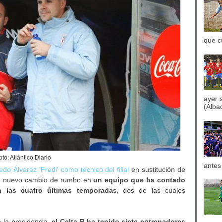
que c
ayer 
(Albac
oto: Atlántico Diario
antes
edo Álvarez 'Fredi' como técnico del filial
en sustitución de
un nuevo cambio de rumbo en
un equipo que ha contado
n las cuatro últimas temporada
s, dos de las cuales
 la presidencia,
el Celta B ha tenido siete entrenadores