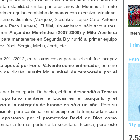
erta estabilidad en los primeros años de Mouriño al frente
el primer equipo cambiaba de manos con excesiva asiduidad.
técnicos distintos (Vázquez, Stoichkov, López Caro, Antonio
y Paco Herrera). El filial, sin embargo, sólo tuvo a tres.
garon
Alejandro Menéndez (2007-2009)
y
Milo Abelleira
Inter
s para mantenerse en Segunda B y nutrió al primer equipo
Últim
, Yoel, Sergio, Michu, Jordi, etc.
a 2011/2012, entre otras cosas porque el club fue incapaz
Esto
lta apostó por Fonsi Valverde como entrenador
, pero no
co de Nigrán,
sustituido a mitad de temporada por el
tener la categoría. De hecho,
el filial descendió a Tercera
ó oportuno mantener a Lucas en el banquillo y el
nso a la categoría de bronce en sólo un año
. Pero su
ficiente para continuar en el equipo en la temporada recién
la apostaron por el prometedor David de Dios como
entrar a formar parte de la secretaría técnica, pero éste
Págin
7,5