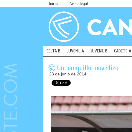
Inicio
Aviso legal
CELTA B
JUVENIL A
JUVENIL B
CADETE A
Un banquillo movedizo
23 de junio de 2014