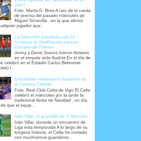
club?
Foto: Marta G. Brea A raíz de la rueda
de prensa del pasado miércoles de
Miguel Torrecilla , en la que afirmó
ualquier jugador que...
La Selección Española sub-21
consigue la clasificación para el
Europeo de Polonia
Jonny y Denis Suárez fueron titulares
en el empate ante Austria En el día de
se celebró en el Estadio Carlos Belmonte
ete) l...
Entrañable celebración navideña de
la Cantera Celeste
Foto: Real Club Celta de Vigo El Celta
celebró el miércoles por la tarde la
tradicional fiesta de Navidad , un día
 de que el equip...
Iván Villar, el guardián de O Morrazo
Iván Villar, durante un encuentro de
Liga esta temporada A lo largo de su
longeva historia, el Celta ha contado
con muchísimos guardame...