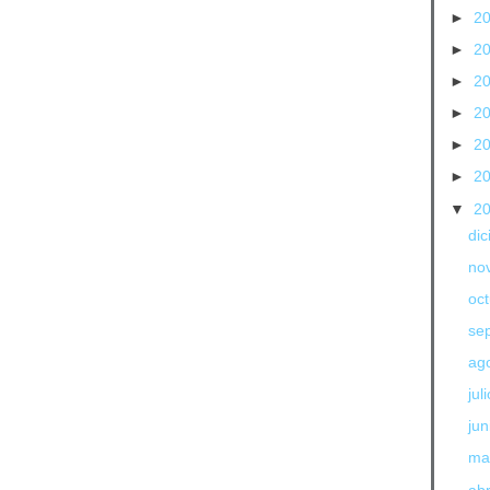
►
2
►
2
►
2
►
2
►
2
►
2
▼
2
di
no
oc
se
ag
jul
jun
ma