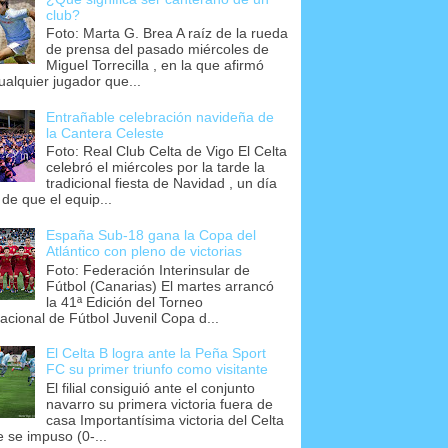
club?
Foto: Marta G. Brea A raíz de la rueda
de prensa del pasado miércoles de
Miguel Torrecilla , en la que afirmó
ualquier jugador que...
Entrañable celebración navideña de
la Cantera Celeste
Foto: Real Club Celta de Vigo El Celta
celebró el miércoles por la tarde la
tradicional fiesta de Navidad , un día
 de que el equip...
España Sub-18 gana la Copa del
Atlántico con pleno de victorias
Foto: Federación Interinsular de
Fútbol (Canarias) El martes arrancó
la 41ª Edición del Torneo
nacional de Fútbol Juvenil Copa d...
El Celta B logra ante la Peña Sport
FC su primer triunfo como visitante
El filial consiguió ante el conjunto
navarro su primera victoria fuera de
casa Importantísima victoria del Celta
e se impuso (0-...