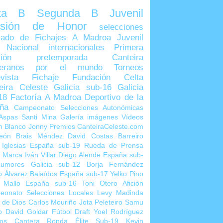
lta B
Segunda B
Juvenil
visión de Honor
selecciones
ado de Fichajes
A Madroa
Juvenil
 Nacional
internacionales
Primera
sión
pretemporada
Canteira
teranos por el mundo
Torneos
vista
Fichaje
Fundación Celta
eira Celeste
Galicia sub-16
Galicia
18
Factoría A Madroa
Deportivo de la
ña
Campeonato Selecciones Autonómicas
Aspas
Santi Mina
Galería imágenes
Vídeos
n Blanco
Jonny
Premios CanteiraCeleste.com
eón
Brais Méndez
David Costas
Barreiro
 Iglesias
España sub-19
Rueda de Prensa
o Marca
Iván Villar
Diego Alende
España sub-
umores
Galicia sub-12
Borja Fernández
o Álvarez
Balaídos
España sub-17
Yelko Pino
 Mallo
España sub-16
Toni Otero
Afición
eonato Selecciones Locales
Levy Madinda
 de Dios
Carlos Mouriño
Jota Peleteiro
Samu
o
David Goldar
Fútbol Draft
Yoel Rodríguez
ios Cantera
Ronda Élite Sub-19
Kevin