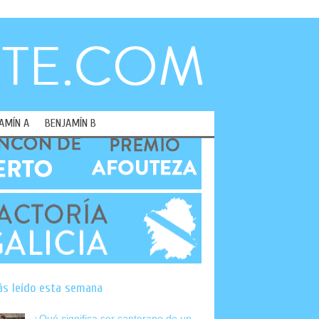
AMÍN A
BENJAMÍN B
ás leído esta semana
¿Qué significa ser canterano de un