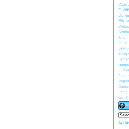
Vázq
Oubi
Domí
Edua
Colabo
Germán
Antón 
Pérez
Leagu
Yelco 
Ferná
compr
Europ
Pablo
Migue
Comun
Pablo
Luca Gi
Archi