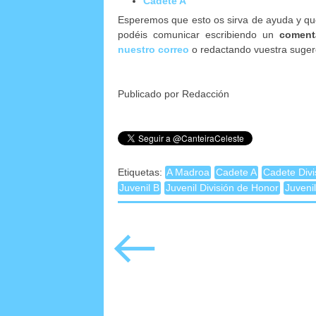
Cadete A
Esperemos que esto os sirva de ayuda y que
podéis comunicar escribiendo un
coment
nuestro correo
o redactando vuestra suger
Publicado por Redacción
Etiquetas:
A Madroa
Cadete A
Cadete Divi
Juvenil B
Juvenil División de Honor
Juveni