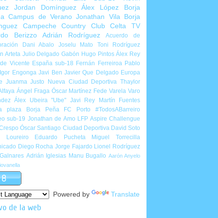
uez
Jordan Domínguez
Álex López
Borja
ña
Campus de Verano
Jonathan Vila
Borja
nguez
Campeche Country Club
Celta TV
rdo Berizzo
Adrián Rodríguez
Acuerdo de
ración
Dani Abalo
Joselu Mato
Toni Rodríguez
 Arteta
Julio Delgado
Gabón
Hugo Pintos
Álex Rey
de Vicente
España sub-18
Fernán Ferreiroa
Pablo
Igor Engonga
Javi Ben
Javier Que Delgado
Europa
e
Juanma Justo
Nueva Ciudad Deportiva
Thaylor
Alfaya
Ángel Fraga
Óscar Martínez
Fede Varela
Varo
ndez
Álex Ubeira "Ube"
Javi Rey
Martín Fuentes
a plaza
Borja Peña
FC Porto
#TodosABarreiro
eo sub-19
Jonathan de Amo
LFP Aspire Challengue
 Crespo
Óscar Santiago
Ciudad Deportiva
David Soto
l Loureiro
Eduardo Pucheta
Miguel Torrecilla
icado
Diego Rocha
Jorge Fajardo
Lionel Rodríguez
 Galnares
Adrián Iglesias
Manu Bugallo
Aarón Anyelo
ovanella
Powered by
Translate
vo de la web