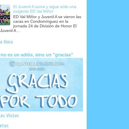
El Juvenil A suma y sigue ante una
exigente ED Val Miñor
ED Val Miñor y Juvenil A se vieron las
caras en Condomínguez en la
jornada 24 de División de Honor El
Juvenil A ...
a Hora
 no es un adiós, sino un "gracias"
as Vistas
uetas