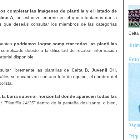
os completar las imágenes de plantilla y el listado de
dete A
, un esfuerzo enorme en el que intentamos dar la
os que deseáis consultar los miembros de las categorías
Celta 
onantes
podríamos lograr completar todas las plantillas
Últim
 complicado debido a la dificultad de recabar información
terial disponible.
Esto
ultar libremente las plantillas de
Celta B, Juvenil DH,
cuáles se encabezan con una foto de equipo, el nombre del
olista.
a la barra superior horizontal donde aparecen todas las
ar
"Plantilla 14/15"
dentro de la pestaña deslizante; o bien,
Págin
Etiq