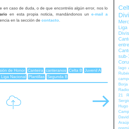
Ce
 en caso de duda, o de que encontréis algún error, nos lo
Di
ario
en esta propia noticia, mandándonos un
e-mail a
encia en la sección de
contacto
.
Merc
Liga
Divi
Can
entre
Cant
sub-
Coru
Iago 
sión de Honor
Canteira
canteranos
Celta B
Juvenil A
Rubé
l Liga Nacional
Plantillas
Segunda B
camp
Borja
Radi
21
R
Sergi
Hugo
Camp
David
Araúj
prem