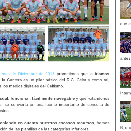
que c
antes
l mes de Diciembre de 2013
prometimos que la
iríamos
 la Cantera es un pilar básico del R.C. Celta y como tal,
los medios digitales del Celtismo.
Inter
ual, funcional, fácilmente navegable
y que -citándonos
- se convierta en una fuente importante de consulta de
estes.
teniendo en cuenta nuestros escasos recursos
, hemos
B, qu
ión de las plantillas de las categorías inferiores.