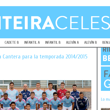
CADETE B
INFANTIL A
INFANTIL B
ALEVÍN A
ALEVÍN B
BENJ
la Cantera para la temporada 2014/2015
Lo m