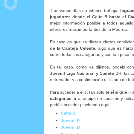
Tras varios días de intenso trabajo
logram
jugadores desde el Celta B hasta el Ca
mejor información posible a todos aquell
inferiores más importantes de la Madroa.
En caso de que se diesen ciertos condici
de la Cantera Celeste
, algo que es harto
sobre todas las categorías y con tan poco ma
En tal caso, como ya dijimos, podéis cons
Juvenil Liga Nacional y Cadete DH
, las 
entrenador y a continuación el listado de futb
Para acceder a ello, tan sólo
tenéis que ir 
categorías
, ir al equipo en cuestión y puls
podéis acceder pinchando aquí:
Celta B
Juvenil A
Juvenil B