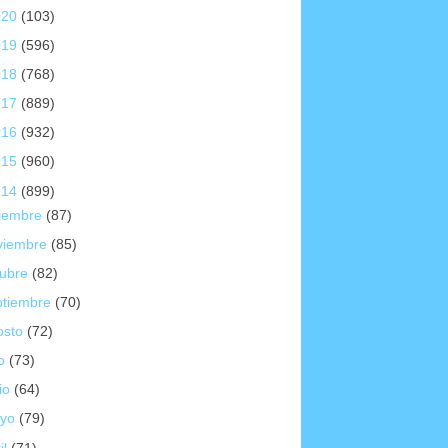
020
(103)
019
(596)
018
(768)
017
(889)
016
(932)
015
(960)
014
(899)
ciembre
(87)
viembre
(85)
tubre
(82)
ptiembre
(70)
osto
(72)
io
(73)
io
(64)
yo
(79)