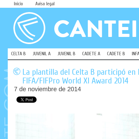
Inicio
Aviso legal
CELTA B
JUVENIL A
JUVENIL B
CADETE A
CADETE B
INF
La plantilla del Celta B participó en
FIFA/FIFPro World XI Award 2014
7 de noviembre de 2014