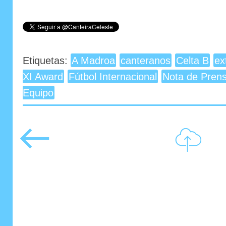
Etiquetas:
A Madroa
canteranos
Celta B
ex
XI Award
Fútbol Internacional
Nota de Pren
Equipo