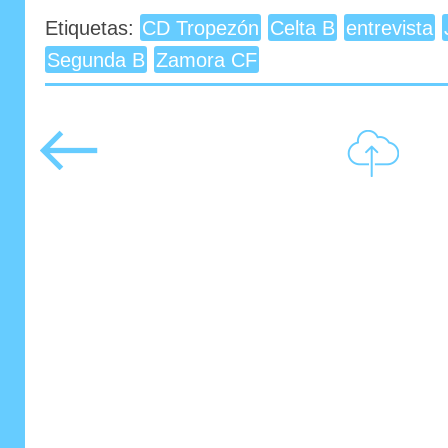
Etiquetas:
CD Tropezón
Celta B
entrevista
Segunda B
Zamora CF