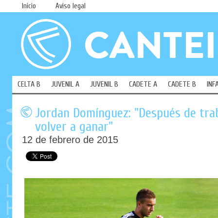
Inicio
Aviso legal
CELTA B
JUVENIL A
JUVENIL B
CADETE A
CADETE B
INF
Jordan Domínguez: "Después de trab
volver a ganar"
12 de febrero de 2015