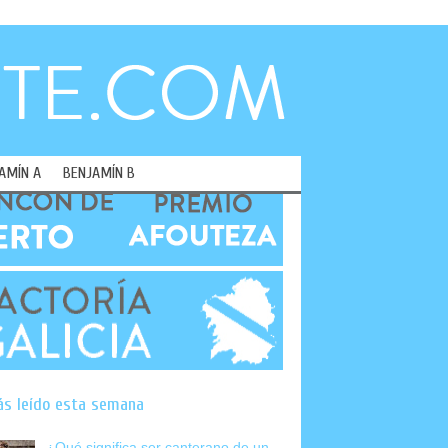
AMÍN A
BENJAMÍN B
ás leído esta semana
¿Qué significa ser canterano de un