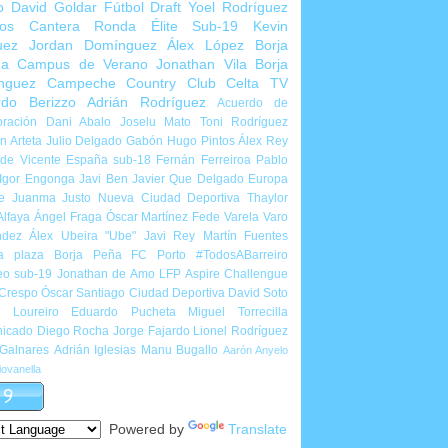
o
David Goldar
Fútbol Draft
Yoel Rodríguez
ios Cantera
Ronda Élite Sub-19
Kevin
uez
Jordan Domínguez
Álex López
Borja
ña
Campus de Verano
Jonathan Vila
Borja
nguez
Campeche Country Club
Celta TV
rdo Berizzo
Adrián Rodríguez
Acuerdo de
ración
Dani Abalo
Joselu Mato
Toni Rodríguez
 Arteta
Julio Delgado
Gabón
Hugo Pintos
Álex Rey
de Vicente
España sub-18
Fernán Ferreiroa
Pablo
Igor Engonga
Javi Ben
Javier Que Delgado
Europa
e
Juanma Justo
Nueva Ciudad Deportiva
Thaylor
Alfaya
Ángel Fraga
Óscar Martínez
Fede Varela
Varo
ndez
Álex Ubeira "Ube"
Javi Rey
Martín Fuentes
a plaza
Borja Peña
FC Porto
#TodosABarreiro
eo sub-19
Jonathan de Amo
LFP Aspire Challengue
 Crespo
Óscar Santiago
Ciudad Deportiva
David Soto
l Loureiro
Eduardo Pucheta
Miguel Torrecilla
icado
Diego Rocha
Jorge Fajardo
Lionel Rodríguez
 Galnares
Adrián Iglesias
Manu Bugallo
Aarón Anyelo
ovanella
Powered by
Translate