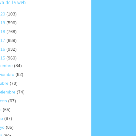
vo de la web
020
(103)
019
(596)
018
(768)
017
(889)
016
(932)
015
(960)
ciembre
(84)
viembre
(82)
tubre
(78)
ptiembre
(74)
osto
(67)
io
(65)
io
(87)
yo
(85)