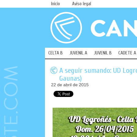
Inicio
Aviso legal
CELTA B
JUVENIL A
JUVENIL B
CADETE A
A seguir sumando: UD Logro
Gaunas)
22 de abril de 2015