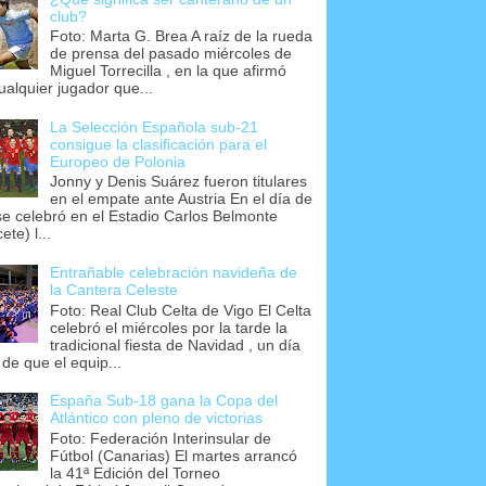
club?
Foto: Marta G. Brea A raíz de la rueda
de prensa del pasado miércoles de
Miguel Torrecilla , en la que afirmó
ualquier jugador que...
La Selección Española sub-21
consigue la clasificación para el
Europeo de Polonia
Jonny y Denis Suárez fueron titulares
en el empate ante Austria En el día de
se celebró en el Estadio Carlos Belmonte
ete) l...
Entrañable celebración navideña de
la Cantera Celeste
Foto: Real Club Celta de Vigo El Celta
celebró el miércoles por la tarde la
tradicional fiesta de Navidad , un día
 de que el equip...
España Sub-18 gana la Copa del
Atlántico con pleno de victorias
Foto: Federación Interinsular de
Fútbol (Canarias) El martes arrancó
la 41ª Edición del Torneo