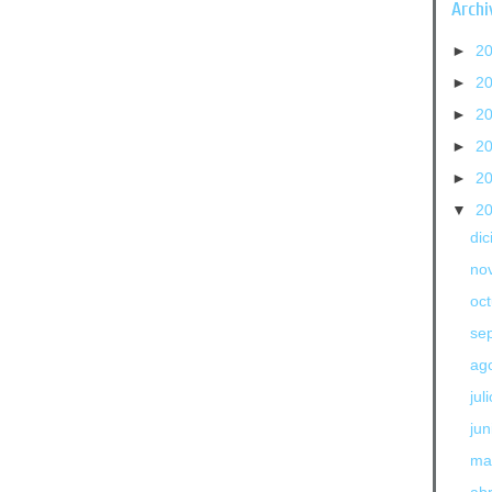
Archi
►
2
►
2
►
2
►
2
►
2
▼
2
di
no
oc
se
ag
jul
jun
ma