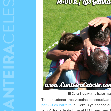
El Celta B todavía no ha puntua
Tras encadenar tres victorias consecutivas
por 2-0 en Barreiro
, el Celta B ya conoce e
la 35ª Jornada de Liga al UD Logroñés.