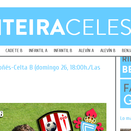
CADETE B
INFANTIL A
INFANTIL B
ALEVÍN A
ALEVÍN B
BENJ
ñés-Celta B (domingo 26, 18:00h./Las
Lo m