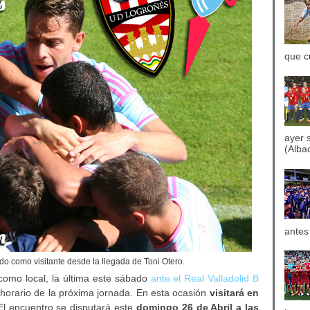
que c
ayer 
(Albac
antes
do como visitante desde la llegada de Toni Otero.
 como local, la última este sábado
ante el Real Valladolid B
l horario de la próxima jornada. En esta ocasión
visitará en
El encuentro se disputará este
domingo 26 de Abril a las