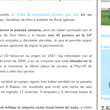
Inter
 vuelta
el Celta B consiguió vencer por 4-2
en un
an, Jonathan de Amo y doblete de Borja Iglesias.
encer la pasada semana,
pero sin haber puntuado por el
a de Toni Otero
y lo hacen
con 41 puntos en la 13ª
Últim
inco empates y diecisiete derrotas, lo que le permite seguir
erias opciones de lograr la permanencia.
Esto
 CD Varea en su origen en 1967- fue refundado con el
de junio de 2009, y es un conjunto que está
situado en la
r el momento la última plaza de acceso al Play-off de
elo a sólo dos puntos.
recibirá al equipo vigués tras haber perdido en la pasada
 en A Malata. Un resultado que cortó una racha de seis
s ha logrado 17 victorias, 9 empates y 8 derrotas hasta la
Págin
7,5
á reflejar la mejoría como local fuera de casa
, y tratar