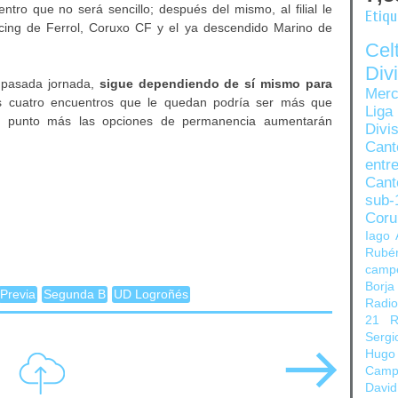
ntro que no será sencillo; después del mismo, al filial le
Etiq
cing de Ferrol, Coruxo CF y el ya descendido Marino de
Ce
Di
a pasada jornada,
sigue dependiendo de sí mismo para
Merc
 cuatro encuentros que le quedan podría ser más que
Liga
 punto más las opciones de permanencia aumentarán
Divi
Can
entre
Cant
sub-
Coru
Iago 
Rubé
camp
Borja
Previa
Segunda B
UD Logroñés
Radi
21
R
Sergi
Hugo
Camp
David