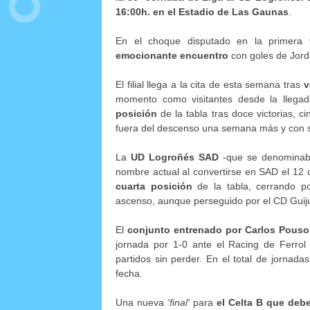
16:00h.
en el Estadio de Las Gaunas
.
En el choque disputado en la primera
emocionante encuentro
con goles de Jord
El filial llega a la cita de esta semana tras
v
momento como visitantes desde la llegad
posición
de la tabla
tras doce victorias, c
fuera del descenso una semana más y con s
La
UD Logroñés SAD
-que se denominaba
nombre actual al convertirse en SAD el 12 
cuarta posición
de la tabla, cerrando po
ascenso, aunque perseguido por el CD Guiju
El
conjunto entrenado por Carlos Pouso
jornada por 1-0 ante el Racing de Ferrol
partidos sin perder. En el total de jornada
fecha.
Una nueva
'final'
para
el Celta B que deber