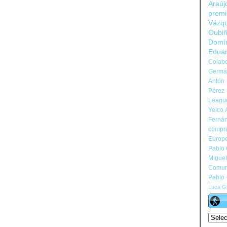
Araúj
prem
Vázq
Oubi
Domí
Edua
Colabo
Germán
Antón 
Pérez
Leagu
Yelco 
Ferná
compr
Europ
Pablo
Migue
Comun
Pablo
Luca Gi