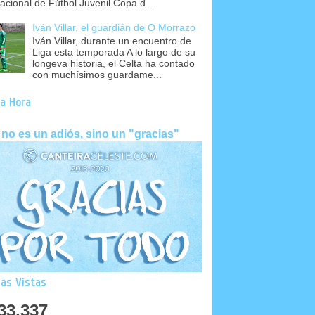
nacional de Fútbol Juvenil Copa d...
Iván Villar, el guardián de O Morrazo
Iván Villar, durante un encuentro de
Liga esta temporada A lo largo de su
longeva historia, el Celta ha contado
con muchísimos guardame...
a Hora
 no es un adiós, sino un "gracias"
as Vistas
33,337