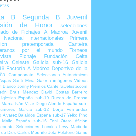
uetas
lta B
Segunda B
Juvenil
visión de Honor
selecciones
ado de Fichajes
A Madroa
Juvenil
 Nacional
internacionales
Primera
sión
pretemporada
Canteira
teranos por el mundo
Torneos
vista
Fichaje
Fundación Celta
eira Celeste
Galicia sub-16
Galicia
18
Factoría A Madroa
Deportivo de la
ña
Campeonato Selecciones Autonómicas
Aspas
Santi Mina
Galería imágenes
Vídeos
n Blanco
Jonny
Premios CanteiraCeleste.com
eón
Brais Méndez
David Costas
Barreiro
 Iglesias
España sub-19
Rueda de Prensa
o Marca
Iván Villar
Diego Alende
España sub-
umores
Galicia sub-12
Borja Fernández
o Álvarez
Balaídos
España sub-17
Yelko Pino
 Mallo
España sub-16
Toni Otero
Afición
eonato Selecciones Locales
Levy Madinda
 de Dios
Carlos Mouriño
Jota Peleteiro
Samu