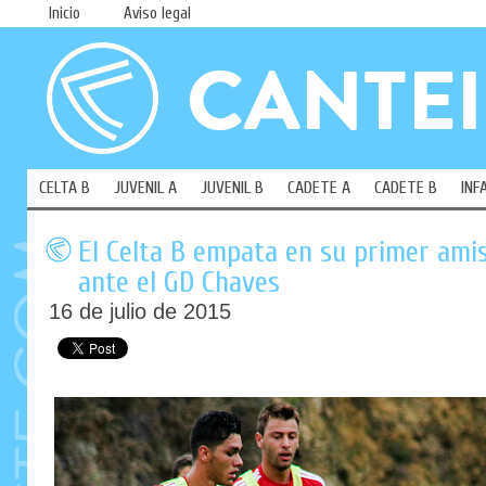
Inicio
Aviso legal
CELTA B
JUVENIL A
JUVENIL B
CADETE A
CADETE B
INF
El Celta B empata en su primer am
ante el GD Chaves
16 de julio de 2015