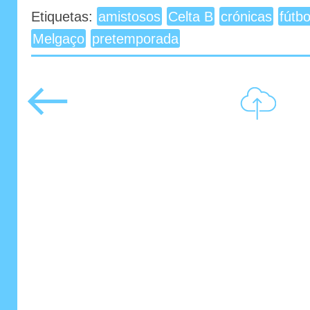
Etiquetas:
amistosos
Celta B
crónicas
fútbo
Melgaço
pretemporada