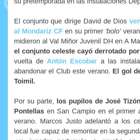
su pretemporada en las Instalaciones Dep
El conjunto que dirige David de Dios
ven
al Mondariz CF
en su primer
'bolo'
verani
midieron al Val Miñor Juvenil DH en A M
el conjunto celeste cayó derrotado por
vuelta de
Antón Escobar
a las instal
abandonar el Club este verano.
El gol d
Toimil.
Por su parte,
los pupilos de José Tizón
Pontellas
en San Campio en el primer a
verano. Marcos Justo adelantó a los ce
local fue capaz de remontar en la segund