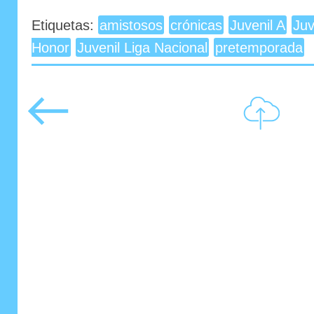
Etiquetas:
amistosos
crónicas
Juvenil A
Juv
Honor
Juvenil Liga Nacional
pretemporada