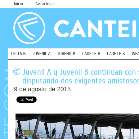
Inicio
Aviso legal
CELTA B
JUVENIL A
JUVENIL B
CADETE A
CADETE B
INF
Juvenil A y Juvenil B continúan con
disputando dos exigentes amistoso
9 de agosto de 2015