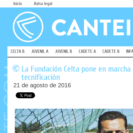
Inicio
Aviso legal
CELTA B
JUVENIL A
JUVENIL B
CADETE A
CADETE B
INF
La Fundación Celta pone en marcha 
tecnificación
21 de agosto de 2016