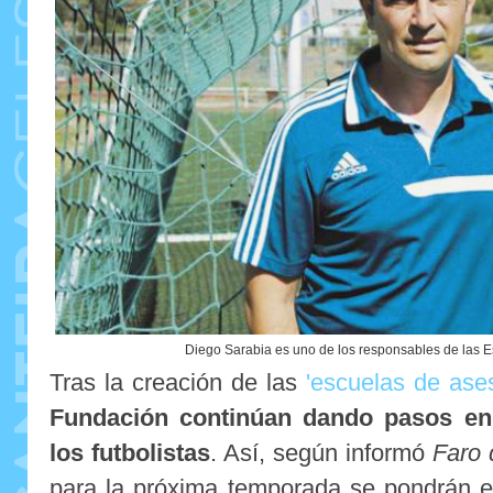
Diego Sarabia es uno de los responsables de las E
Tras la creación de las
'escuelas de ase
Fundación continúan dando pasos en 
los futbolistas
. Así, según informó
Faro 
para la próxima temporada se pondrán