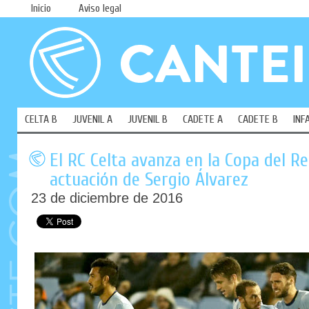
Inicio
Aviso legal
CELTA B
JUVENIL A
JUVENIL B
CADETE A
CADETE B
INF
El RC Celta avanza en la Copa del R
actuación de Sergio Álvarez
23 de diciembre de 2016