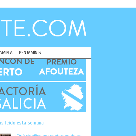
AMÍN A
BENJAMÍN B
ás leído esta semana
¿Qué significa ser canterano de un