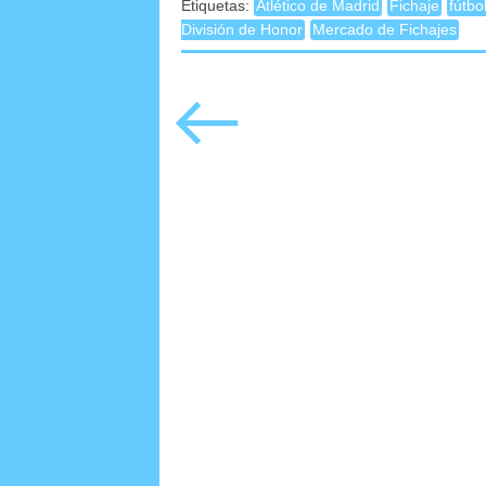
Etiquetas:
Atlético de Madrid
Fichaje
fútbo
División de Honor
Mercado de Fichajes