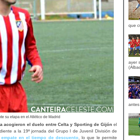
que c
ayer 
(Albac
antes
nte su etapa en el Atlético de Madrid
a acogieron el duelo entre Celta y Sporting de Gijón
el
ente a la 19ª jornada del Grupo I de Juvenil División de
l empate en el tiempo de descuento
, lo que le permite