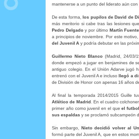
mantenerse a un punto del liderato aún con 
De esta forma,
los pupilos de David de D
más meritorio si cabe tras las lesiones que
Pedro Delgado
y por último
Martín Fuent
a principios de noviembre. Por este motivo
del Juvenil A
y podría debutar en las próx
Guillermo Nieto Blanco
(Madrid, 24/03/
donde empezó a jugar en benjamines de segu
antiguo colegio. En el Unión Adarve jugó 
entrenó con el Juvenil A e incluso
llegó a d
de División de Honor con apenas 16 años d
Al final la temporada 2014/2015 Guille tuv
Atlético de Madrid
. En el cuadro colchoner
primer año como juvenil en el que
el futbo
sus espaldas
y se proclamó subcampeón de
Sin embargo,
Nieto decidió volver al U
formó parte del Juvenil A, que en estos mom