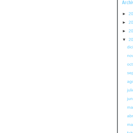
Archi
►
2
►
2
►
2
▼
2
di
no
oc
se
ag
jul
jun
ma
abr
ma