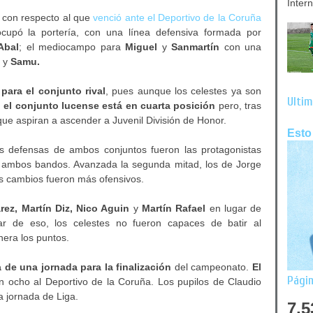
Inter
con respecto al que
venció ante el Deportivo de la Coruña
upó la portería, con una línea defensiva formada por
Abal
; el mediocampo para
Miguel
y
Sanmartín
con una
y
Samu.
para el conjunto rival
, pues aunque los celestes ya son
Últim
,
el conjunto lucense está en cuarta posición
pero, tras
que aspiran a ascender a Juvenil División de Honor.
Esto
as defensas de ambos conjuntos fueron las protagonistas
r ambos bandos. Avanzada la segunda mitad, los de Jorge
us cambios fueron más ofensivos.
rez, Martín Diz, Nico Aguin
y
Martín Rafael
en lugar de
r de eso, los celestes no fueron capaces de batir al
nera los puntos.
ta de una jornada para la finalización
del campeonato.
El
Págin
n ocho al Deportivo de la Coruña. Los pupilos de Claudio
a jornada de Liga.
7,5