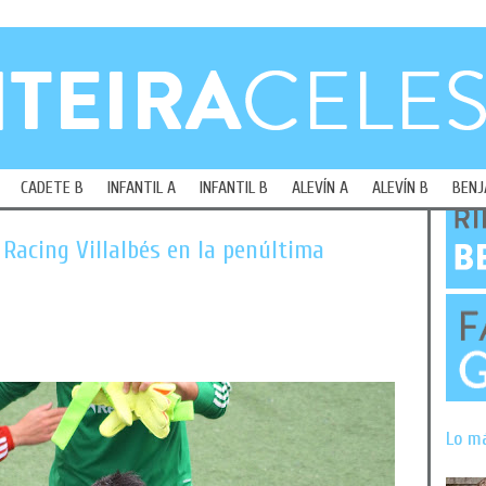
CADETE B
INFANTIL A
INFANTIL B
ALEVÍN A
ALEVÍN B
BENJ
 Racing Villalbés en la penúltima
Lo m