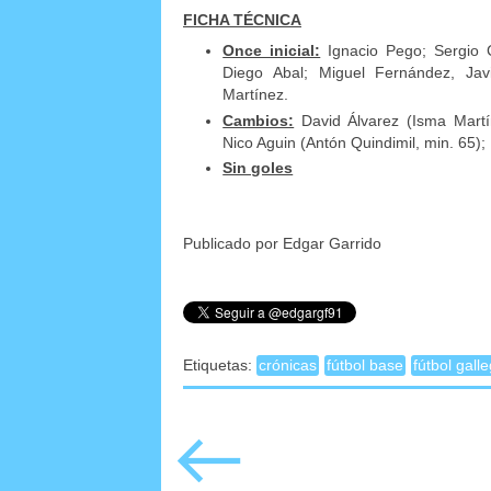
FICHA TÉCNICA
Once inicial:
Ignacio Pego; Sergio Ca
Diego Abal; Miguel Fernández, Jav
Martínez.
Cambios:
David Álvarez (Isma Martín
Nico Aguin (Antón Quindimil, min. 65);
Sin goles
Publicado por Edgar Garrido
Etiquetas:
crónicas
fútbol base
fútbol gall