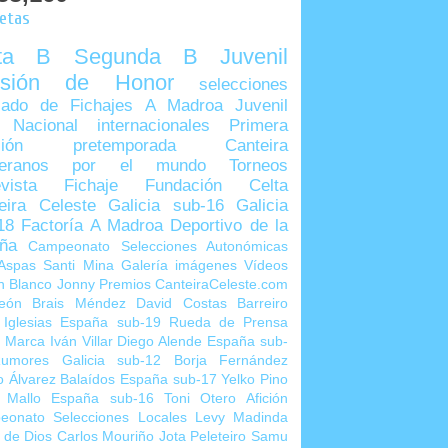
uetas
lta B
Segunda B
Juvenil
visión de Honor
selecciones
ado de Fichajes
A Madroa
Juvenil
 Nacional
internacionales
Primera
sión
pretemporada
Canteira
teranos por el mundo
Torneos
vista
Fichaje
Fundación Celta
eira Celeste
Galicia sub-16
Galicia
18
Factoría A Madroa
Deportivo de la
ña
Campeonato Selecciones Autonómicas
Aspas
Santi Mina
Galería imágenes
Vídeos
n Blanco
Jonny
Premios CanteiraCeleste.com
eón
Brais Méndez
David Costas
Barreiro
 Iglesias
España sub-19
Rueda de Prensa
o Marca
Iván Villar
Diego Alende
España sub-
umores
Galicia sub-12
Borja Fernández
o Álvarez
Balaídos
España sub-17
Yelko Pino
 Mallo
España sub-16
Toni Otero
Afición
eonato Selecciones Locales
Levy Madinda
 de Dios
Carlos Mouriño
Jota Peleteiro
Samu