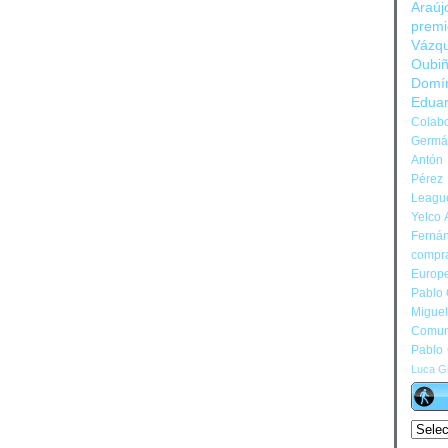
Araúj
prem
Vázq
Oubi
Domí
Edua
Colabo
Germán
Antón 
Pérez
Leagu
Yelco 
Ferná
compr
Europ
Pablo
Migue
Comun
Pablo
Luca Gi