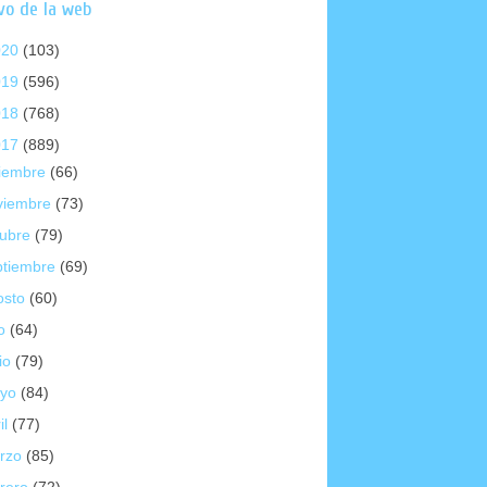
vo de la web
020
(103)
019
(596)
018
(768)
017
(889)
ciembre
(66)
viembre
(73)
tubre
(79)
ptiembre
(69)
osto
(60)
io
(64)
io
(79)
yo
(84)
il
(77)
rzo
(85)