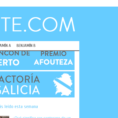
AMÍN A
BENJAMÍN B
ás leído esta semana
¿Qué significa ser canterano de un