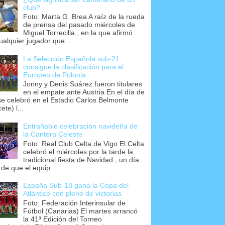
club?
Foto: Marta G. Brea A raíz de la rueda
de prensa del pasado miércoles de
Miguel Torrecilla , en la que afirmó
ualquier jugador que...
La Selección Española sub-21
consigue la clasificación para el
Europeo de Polonia
Jonny y Denis Suárez fueron titulares
en el empate ante Austria En el día de
se celebró en el Estadio Carlos Belmonte
ete) l...
Entrañable celebración navideña de
la Cantera Celeste
Foto: Real Club Celta de Vigo El Celta
celebró el miércoles por la tarde la
tradicional fiesta de Navidad , un día
 de que el equip...
España Sub-18 gana la Copa del
Atlántico con pleno de victorias
Foto: Federación Interinsular de
Fútbol (Canarias) El martes arrancó
la 41ª Edición del Torneo