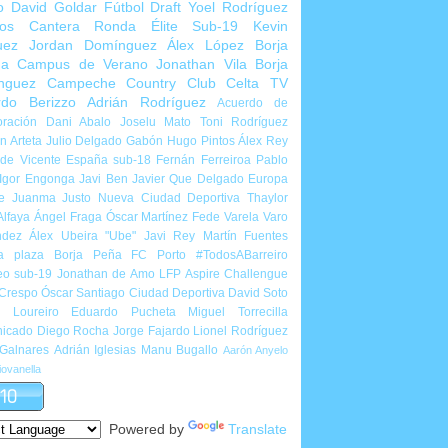
o
David Goldar
Fútbol Draft
Yoel Rodríguez
ios Cantera
Ronda Élite Sub-19
Kevin
uez
Jordan Domínguez
Álex López
Borja
ña
Campus de Verano
Jonathan Vila
Borja
nguez
Campeche Country Club
Celta TV
rdo Berizzo
Adrián Rodríguez
Acuerdo de
ración
Dani Abalo
Joselu Mato
Toni Rodríguez
 Arteta
Julio Delgado
Gabón
Hugo Pintos
Álex Rey
de Vicente
España sub-18
Fernán Ferreiroa
Pablo
Igor Engonga
Javi Ben
Javier Que Delgado
Europa
e
Juanma Justo
Nueva Ciudad Deportiva
Thaylor
Alfaya
Ángel Fraga
Óscar Martínez
Fede Varela
Varo
ndez
Álex Ubeira "Ube"
Javi Rey
Martín Fuentes
a plaza
Borja Peña
FC Porto
#TodosABarreiro
eo sub-19
Jonathan de Amo
LFP Aspire Challengue
 Crespo
Óscar Santiago
Ciudad Deportiva
David Soto
l Loureiro
Eduardo Pucheta
Miguel Torrecilla
icado
Diego Rocha
Jorge Fajardo
Lionel Rodríguez
 Galnares
Adrián Iglesias
Manu Bugallo
Aarón Anyelo
ovanella
Powered by
Translate