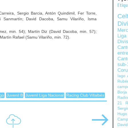
Etiq
rreira, Sergio Barcia, Antón Quindimil, Fer Torre,
Ce
i Sanmartín; David Dacoba, Samu Vilariño, Isma
Di
Merc
ez, min. 54); Martín Diz (David Dacoba, min. 57);
Liga
 Martín Rafael (Samu Vilariño, min. 72).
Divi
Can
entre
Cant
sub-
Coru
Iago 
Rubé
camp
Borja
ego
Juvenil B
Juvenil Liga Nacional
Racing Club Villalbés
Radi
21
R
Sergi
Hugo
Camp
David