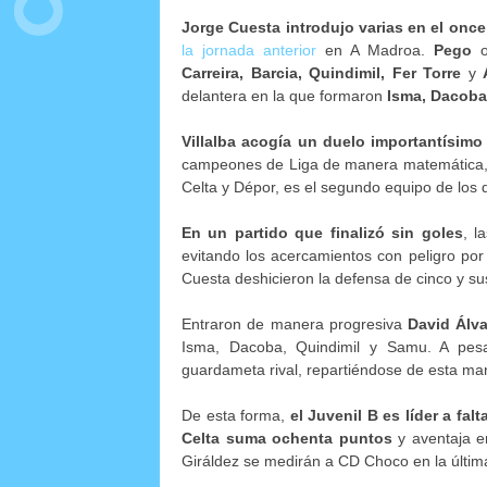
Jorge Cuesta introdujo varias en el once
la jornada anterior
en A Madroa.
Pego
oc
Carreira, Barcia, Quindimil, Fer Torre
y
delantera en la que formaron
Isma, Dacoba
Villalba acogía un duelo importantísimo 
campeones de Liga de manera matemática
Celta y Dépor, es el segundo equipo de los 
En un partido que finalizó sin goles
, l
evitando los acercamientos con peligro po
Cuesta deshicieron la defensa de cinco y s
Entraron de manera progresiva
David Álva
Isma, Dacoba, Quindimil y Samu. A pesa
guardameta rival, repartiéndose de esta ma
De esta forma,
el Juvenil B es líder a fal
Celta suma ochenta puntos
y aventaja e
Giráldez se medirán a CD Choco en la últim