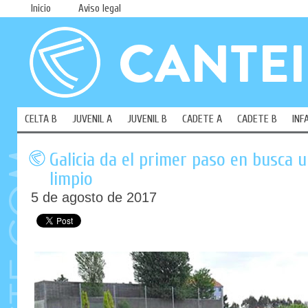
Inicio
Aviso legal
CELTA B
JUVENIL A
JUVENIL B
CADETE A
CADETE B
INF
Galicia da el primer paso en busca 
limpio
5 de agosto de 2017