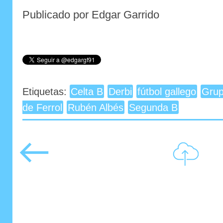
Publicado por Edgar Garrido
Etiquetas:
Celta B
Derbi
fútbol gallego
Grup
de Ferrol
Rubén Albés
Segunda B