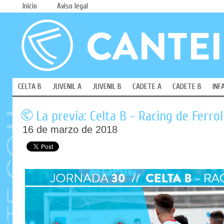
Inicio
Aviso legal
CELTA B
JUVENIL A
JUVENIL B
CADETE A
CADETE B
INF
La previa: Celta B - Racing de Ferrol
16 de marzo de 2018