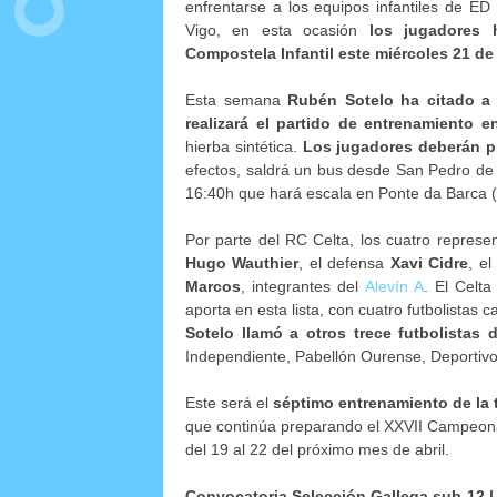
enfrentarse a los equipos infantiles de E
Vigo, en esta ocasión
los jugadores
Compostela Infantil este miércoles 21 de
Esta semana
Rubén Sotelo
ha citado a
realizará el partido de entrenamiento 
hierba sintética.
Los jugadores deberán pr
efectos, saldrá un bus desde San Pedro de 
16:40h que hará escala en Ponte da Barca (
Por parte del RC Celta, los cuatro repres
Hugo Wauthier
, el defensa
Xavi Cidre
, e
Marcos
, integrantes del
Alevín A
. El Celt
aporta en esta lista, con cuatro futbolistas
Sotelo llamó a otros trece futbolistas
Independiente, Pabellón Ourense, Deportivo
Este será el
séptimo entrenamiento de la 
que continúa preparando el XXVII Campeona
del 19 al 22 del próximo mes de abril.
Convocatoria Selección Gallega sub-12