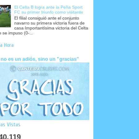
El Celta B logra ante la Peña Sport
FC su primer triunfo como visitante
El filial consiguió ante el conjunto
navarro su primera victoria fuera de
casa Importantísima victoria del Celta
e se impuso (0-...
a Hora
 no es un adiós, sino un "gracias"
as Vistas
40,119