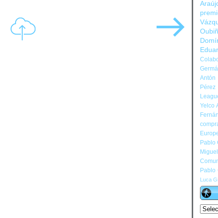
Araúj
prem
Vázq
Oubi
Domí
Edua
Colabo
Germán
Antón 
Pérez
Leagu
Yelco 
Ferná
compr
Europ
Pablo
Migue
Comun
Pablo
Luca Gi