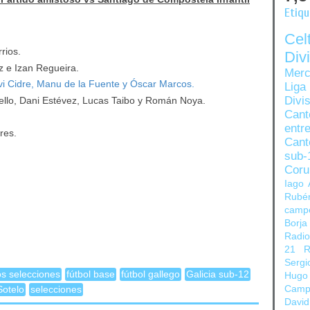
Etiq
Ce
rios.
Di
 e Izan Regueira.
Merc
i Cidre, Manu de la Fuente y Óscar Marcos.
Liga
Divi
llo, Dani Estévez, Lucas Taibo y Román Noya.
Can
entre
res.
Cant
sub-
Coru
Iago 
Rubé
camp
Borja
Radi
21
R
Sergi
s selecciones
fútbol base
fútbol gallego
Galicia sub-12
Hugo
Camp
otelo
selecciones
David