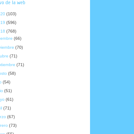
vo de la web
020
(103)
019
(596)
018
(768)
ciembre
(66)
viembre
(70)
tubre
(71)
ptiembre
(71)
osto
(58)
io
(54)
io
(51)
yo
(61)
il
(71)
rzo
(67)
brero
(73)