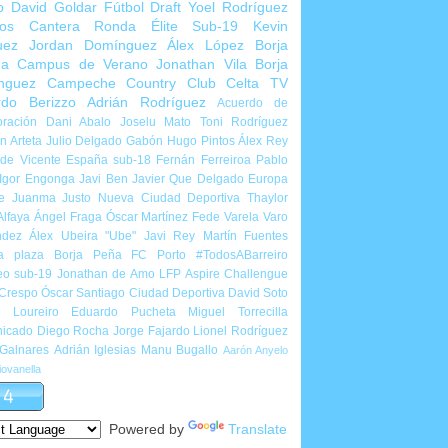
o
David Goldar
Fútbol Draft
Yoel Rodríguez
ios Cantera
Ronda Élite Sub-19
Kevin
uez
Jordan Domínguez
Álex López
Borja
ña
Campus de Verano
Jonathan Vila
Borja
nguez
Campeche Country Club
Celta TV
rdo Berizzo
Adrián Rodríguez
Acuerdo de
ración
Dani Abalo
Joselu Mato
Toni Rodríguez
 Arteta
Julio Delgado
Gabón
Hugo Pintos
Álex Rey
de Vicente
España sub-18
Fernán Ferreiroa
Pablo
Igor Engonga
Javi Ben
Javier Que Delgado
Europa
e
Juanma Justo
Nueva Ciudad Deportiva
Thaylor
Alfaya
Ángel Fraga
Óscar Martínez
Fede Varela
Varo
ndez
Álex Ubeira "Ube"
Javi Rey
Martín Fuentes
a plaza
Borja Peña
FC Porto
#TodosABarreiro
eo sub-19
Jonathan de Amo
LFP Aspire Challengue
 Crespo
Óscar Santiago
Ciudad Deportiva
David Soto
l Loureiro
Eduardo Pucheta
Miguel Torrecilla
icado
Diego Rocha
Jorge Fajardo
Lionel Rodríguez
 Galnares
Adrián Iglesias
Manu Bugallo
Aarón Anyelo
ovanella
Powered by
Translate