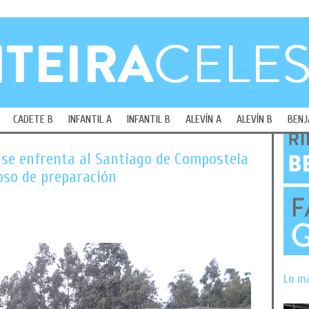
CADETE B
INFANTIL A
INFANTIL B
ALEVÍN A
ALEVÍN B
BENJ
2 se enfrenta al Santiago de Compostela
oso de preparación
Lo m