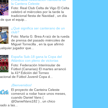
la Cantera Celeste
Foto: Real Club Celta de Vigo El Celta
celebró el miércoles por la tarde la
tradicional fiesta de Navidad , un día
 de que el equip...
¿Qué significa ser canterano de un
club?
Foto: Marta G. Brea A raíz de la rueda
de prensa del pasado miércoles de
Miguel Torrecilla , en la que afirmó
ualquier jugador que...
España Sub-18 gana la Copa del
Atlántico con pleno de victorias
Foto: Federación Interinsular de
Fútbol (Canarias) El martes arrancó
la 41ª Edición del Torneo
nacional de Fútbol Juvenil Copa d...
¡Bienvenidos!
El proyecto de Canteira Celeste
comenzó a rodar hace unos meses,
cuando Daniel Vans (
@DanielVans182 ) , un chico
nado a las...