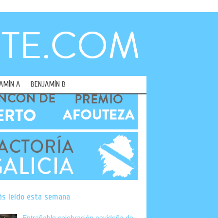
AMÍN A
BENJAMÍN B
ás leído esta semana
Entrañable celebración navideña de