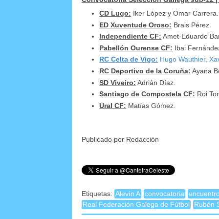
CD Lugo:
Iker López y Omar Carrera.
ED Xuventude Oroso:
Brais Pérez.
Independiente CF:
Amet-Eduardo Bar
Pabellón Ourense CF:
Ibai Fernández
RC Celta de Vigo:
Hugo Wauthier, Xav
RC Deportivo de la Coruña:
Ayana Be
SD Viveiro:
Adrián Díaz.
Santiago de Compostela CF:
Roi Tor
Ural CF:
Matías Gómez.
Publicado por Redacción
Etiquetas:
Alevín A
convocatoria
encuentro
Real Federación Galega de Fútbol
Rubén S