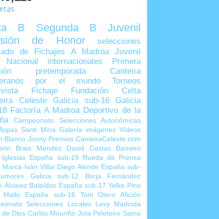
uetas
lta B
Segunda B
Juvenil
visión de Honor
selecciones
ado de Fichajes
A Madroa
Juvenil
 Nacional
internacionales
Primera
sión
pretemporada
Canteira
teranos por el mundo
Torneos
vista
Fichaje
Fundación Celta
eira Celeste
Galicia sub-16
Galicia
18
Factoría A Madroa
Deportivo de la
ña
Campeonato Selecciones Autonómicas
Aspas
Santi Mina
Galería imágenes
Vídeos
n Blanco
Jonny
Premios CanteiraCeleste.com
eón
Brais Méndez
David Costas
Barreiro
 Iglesias
España sub-19
Rueda de Prensa
o Marca
Iván Villar
Diego Alende
España sub-
umores
Galicia sub-12
Borja Fernández
o Álvarez
Balaídos
España sub-17
Yelko Pino
 Mallo
España sub-16
Toni Otero
Afición
eonato Selecciones Locales
Levy Madinda
 de Dios
Carlos Mouriño
Jota Peleteiro
Samu