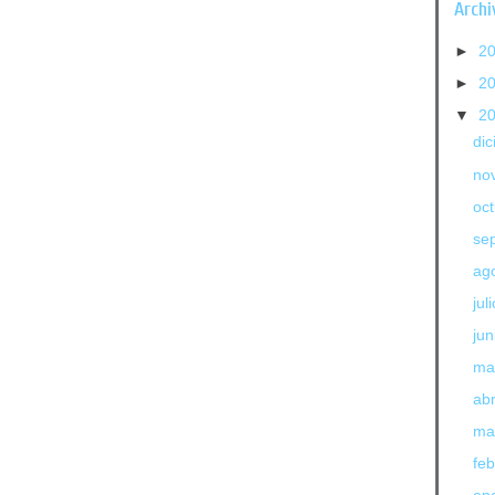
Archi
►
2
►
2
▼
2
di
no
oc
se
ag
jul
jun
ma
abr
ma
fe