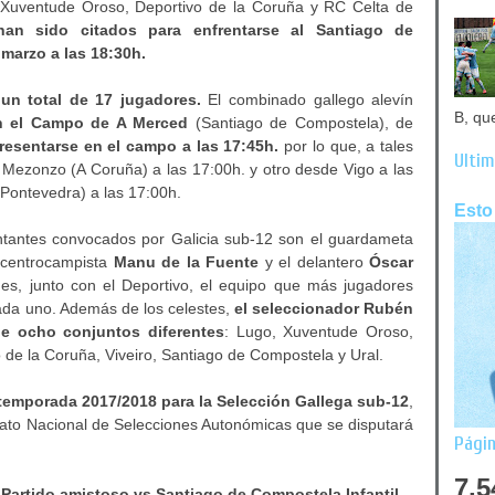
D Xuventude Oroso, Deportivo de la Coruña y RC Celta de
 han sido citados para
enfrentarse al Santiago de
 marzo a las 18:30h.
 un total de 17 jugadores.
El combinado gallego alevín
B, qu
en el Campo de A Merced
(Santiago de Compostela), de
esentarse en el campo a las 17:45h.
por lo que, a tales
Últim
Mezonzo (A Coruña) a las 17:00h. y otro desde Vigo a las
Pontevedra) a las 17:00h.
Esto
entantes convocados por Galicia sub-12 son el guardameta
l centrocampista
Manu de la Fuente
y el delantero
Óscar
a es, junto con el Deportivo, el equipo que más jugadores
 cada uno. Además de los celestes,
el seleccionador Rubén
 de ocho conjuntos diferentes
: Lugo, Xuventude Oroso,
 de la Coruña, Viveiro, Santiago de Compostela y Ural.
temporada 2017/2018 para la Selección Gallega sub-12
,
to Nacional de Selecciones Autonómicas que se disputará
Págin
7,5
|
Partido amistoso vs Santiago de Compostela Infantil