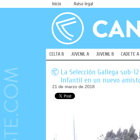
Inicio
Aviso legal
CELTA B
JUVENIL A
JUVENIL B
CADETE A
La Selección Gallega sub-1
Infantil en un nuevo amist
21 de marzo de 2018