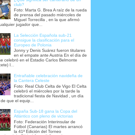
club?
Foto: Marta G. Brea A raíz de la rueda
de prensa del pasado miércoles de
Miguel Torrecilla , en la que afirmó
ualquier jugador que...
La Selección Española sub-21
consigue la clasificación para el
Europeo de Polonia
Jonny y Denis Suárez fueron titulares
en el empate ante Austria En el día de
se celebró en el Estadio Carlos Belmonte
ete) l...
Entrañable celebración navideña de
la Cantera Celeste
Foto: Real Club Celta de Vigo El Celta
celebró el miércoles por la tarde la
tradicional fiesta de Navidad , un día
 de que el equip...
España Sub-18 gana la Copa del
Atlántico con pleno de victorias
Foto: Federación Interinsular de
Fútbol (Canarias) El martes arrancó
la 41ª Edición del Torneo