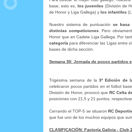
base; esto es,
los juveniles
(División de H
de Honor y Liga Gallega) y
los infantiles
(L
Nuestro sistema de puntuación
se basa 
distintas competiciones
. Pero obviamen
Honor que en Cadete Liga Gallega. Por tan
categoría
para diferenciar las Ligas entre s
bases de dicha sección.
Semana 30: Jornada de pocos partidos en
Trigésima semana de la
3ª Edición de la
celebraron pocos partidos en el fútbol base
División de Honor, provocó que
RC Celta d
posiciones con 21,5 y 21 puntos, respectiv
Cerrando el TOP-5 se situaron
RC Deportiv
que fue uno de los muchos equipos que sum
CLASIFICACIÓN: Factoría Galicia - Club 