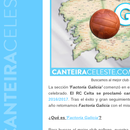
Buscamos al mejor club 
La sección
'Factoría Galicia'
comenzó en el 
celebrado.
El RC Celta se proclamó c
2016/2017
. Tras el éxito y gran seguimien
año retomamos
Factoría Galicia
con el mis
¿Qué es
'Factoría Galicia'
?
Para buscar el mejor club gallego, nuestra