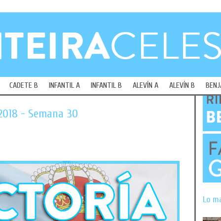
CADETE B
INFANTIL A
INFANTIL B
ALEVÍN A
ALEVÍN B
BENJ
/2018 - Semana 30
Lo m