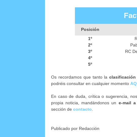
Fac
Posición
1º
R
2º
Pab
3º
RC De
4º
5º
Os recordamos que tanto la
clasificación
podréis consultar en cualquier momento
AQ
En caso de duda, crítica o sugerencia, no
propia noticia, mandándonos un
e-mail a
sección de
contacto
.
Publicado por Redacción