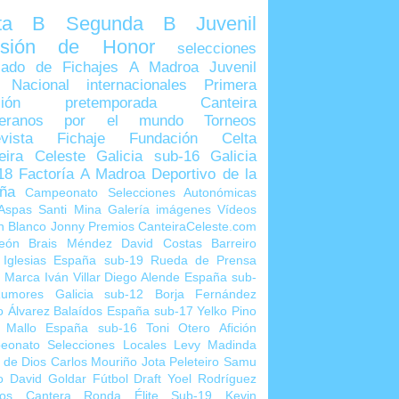
lta B
Segunda B
Juvenil
visión de Honor
selecciones
ado de Fichajes
A Madroa
Juvenil
 Nacional
internacionales
Primera
sión
pretemporada
Canteira
teranos por el mundo
Torneos
vista
Fichaje
Fundación Celta
eira Celeste
Galicia sub-16
Galicia
18
Factoría A Madroa
Deportivo de la
ña
Campeonato Selecciones Autonómicas
Aspas
Santi Mina
Galería imágenes
Vídeos
n Blanco
Jonny
Premios CanteiraCeleste.com
eón
Brais Méndez
David Costas
Barreiro
 Iglesias
España sub-19
Rueda de Prensa
o Marca
Iván Villar
Diego Alende
España sub-
umores
Galicia sub-12
Borja Fernández
o Álvarez
Balaídos
España sub-17
Yelko Pino
 Mallo
España sub-16
Toni Otero
Afición
eonato Selecciones Locales
Levy Madinda
 de Dios
Carlos Mouriño
Jota Peleteiro
Samu
o
David Goldar
Fútbol Draft
Yoel Rodríguez
ios Cantera
Ronda Élite Sub-19
Kevin