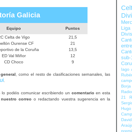
Ce
toría Galicia
Di
Merc
Liga
Equipo
Puntos
Divi
C Celta de Vigo
21,5
Can
ellón Ourense CF
21
entre
portivo de la Coruña
13,5
Cant
ED Val Miñor
12
sub-
CD Choco
9
Coru
Iago 
 general
, como el resto de clasificaciones semanales, las
Rubé
UÍ
.
camp
Borja
Radi
s lo podéis comunicar escribiendo un
comentario
en esta
21
R
 nuestro correo
o redactando vuestra sugerencia en la
Sergi
Hugo
Camp
David
Araúj
prem