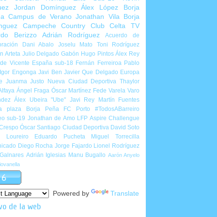
uez
Jordan Domínguez
Álex López
Borja
ña
Campus de Verano
Jonathan Vila
Borja
nguez
Campeche Country Club
Celta TV
rdo Berizzo
Adrián Rodríguez
Acuerdo de
ración
Dani Abalo
Joselu Mato
Toni Rodríguez
 Arteta
Julio Delgado
Gabón
Hugo Pintos
Álex Rey
de Vicente
España sub-18
Fernán Ferreiroa
Pablo
Igor Engonga
Javi Ben
Javier Que Delgado
Europa
e
Juanma Justo
Nueva Ciudad Deportiva
Thaylor
Alfaya
Ángel Fraga
Óscar Martínez
Fede Varela
Varo
ndez
Álex Ubeira "Ube"
Javi Rey
Martín Fuentes
a plaza
Borja Peña
FC Porto
#TodosABarreiro
eo sub-19
Jonathan de Amo
LFP Aspire Challengue
 Crespo
Óscar Santiago
Ciudad Deportiva
David Soto
l Loureiro
Eduardo Pucheta
Miguel Torrecilla
icado
Diego Rocha
Jorge Fajardo
Lionel Rodríguez
 Galnares
Adrián Iglesias
Manu Bugallo
Aarón Anyelo
ovanella
Powered by
Translate
vo de la web