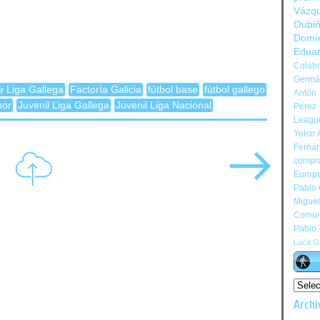
Vázq
Oubi
Domí
Edua
Colabo
Germán
e Liga Gallega
Factoría Galicia
fútbol base
fútbol gallego
Antón 
nor
Juvenil Liga Gallega
Juvenil Liga Nacional
Pérez
Leagu
Yelco 
Ferná
compr
Europ
Pablo
Migue
Comun
Pablo
Luca Gi
Archi