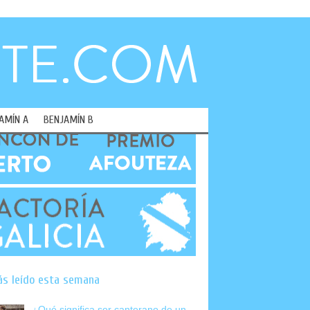
AMÍN A
BENJAMÍN B
ás leído esta semana
¿Qué significa ser canterano de un