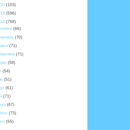
020
(103)
019
(596)
018
(768)
ciembre
(66)
viembre
(70)
tubre
(71)
ptiembre
(71)
osto
(58)
io
(54)
io
(51)
yo
(61)
il
(71)
rzo
(67)
brero
(73)
ero
(55)