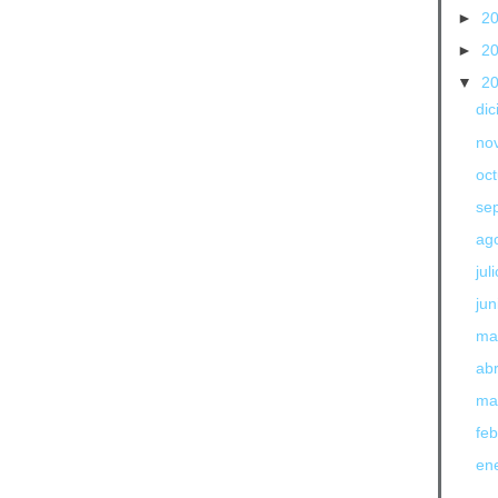
►
2
►
2
▼
2
di
no
oc
se
ag
jul
jun
ma
abr
ma
fe
en