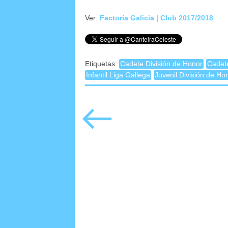
Ver:
Factoría Galicia | Club 2017/2018
Etiquetas:
Cadete División de Honor
Cadet
Infantil Liga Gallega
Juvenil División de Ho