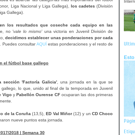
Inter
onor, Liga Nacional y Liga Gallega),
los cadetes
(División
iga Gallega).
en los resultados que coseche cada equipo en las
te, no
'vale lo mismo'
una victoria en Juvenil División de
to,
decidimos establecer unas ponderaciones por cada
Últim
í. Puedes consultar
AQUÍ
estas ponderaciones y el resto de
Esto
 el fútbol base gallego
 sección 'Factoría Galicia'
, una jornada en la que se
 gallego, lo que, unido al final de la temporada en Juvenil
e Vigo
y
Pabellón Ourense CF
ocuparan las dos primeras
amente.
o de la Coruña
(13,5),
ED Val Miñor
(12) y un
CD Choco
aron nueve puntos esta jornada.
Págin
Etiq
2017/2018 | Semana 30