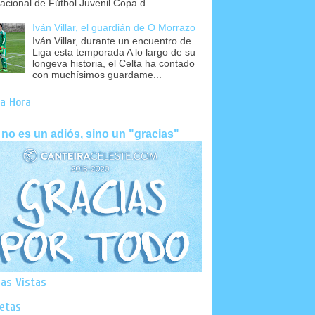
nacional de Fútbol Juvenil Copa d...
Iván Villar, el guardián de O Morrazo
Iván Villar, durante un encuentro de
Liga esta temporada A lo largo de su
longeva historia, el Celta ha contado
con muchísimos guardame...
a Hora
 no es un adiós, sino un "gracias"
as Vistas
uetas