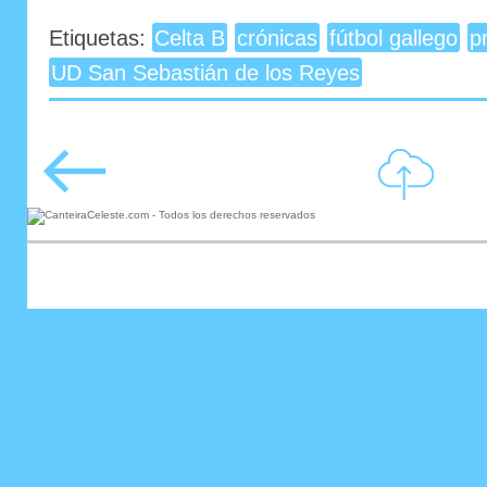
Etiquetas:
Celta B
crónicas
fútbol gallego
p
UD San Sebastián de los Reyes