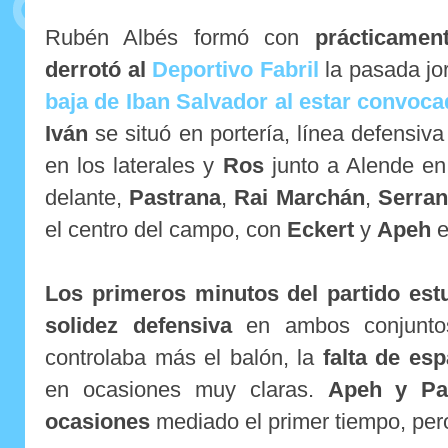
Rubén Albés formó con
prácticame
derrotó al
Deportivo Fabril
la pasada jo
baja de Iban Salvador al estar convoc
Iván
se situó en portería, línea defensiv
en los laterales y
Ros
junto a Alende en 
delante,
Pastrana
,
Rai Marchán
,
Serra
el centro del campo, con
Eckert
y
Apeh
e
Los primeros minutos del partido est
solidez defensiva
en ambos conjuntos
controlaba más el balón, la
falta de es
en ocasiones muy claras.
Apeh y Pas
ocasiones
mediado el primer tiempo, pero