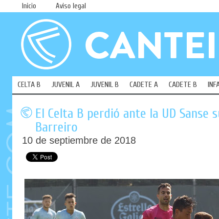
Inicio
Aviso legal
CELTA B
JUVENIL A
JUVENIL B
CADETE A
CADETE B
INF
El Celta B perdió ante la UD Sanse 
Barreiro
10 de septiembre de 2018