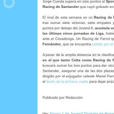
Jorge Cuesta supera en seis puntos al
Spor
Racing de Santander
que cayó goleado en 
El rival de esta semana es un
Racing de 
tras sumar siete victorias, siete empates
puntos por debajo del Juvenil A,
acumula un
las últimas cinco jornadas de Liga
, hab
ante el Covadonga.
Un Racing de Ferrol 
Fernández
, que se encuentra
cedido por el
A pesar de la amplia distancia en la clasif
en el que tanto Celta como Racing de 
buscará sumar los tres puntos para dar otro
Santander, asegurar una de las dos plazas 
dirigido por el exjugador celeste Manel Fer
el
duelo de la primera vuelta
para dejar prác
Publicado por Redacción
Ver:
Grupo 1 de Juvenil División de Honor