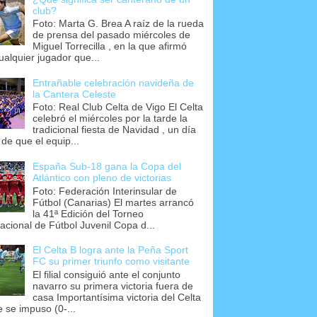
club?
Foto: Marta G. Brea A raíz de la rueda
de prensa del pasado miércoles de
Miguel Torrecilla , en la que afirmó
ualquier jugador que...
Entrañable celebración navideña de
la Cantera Celeste
Foto: Real Club Celta de Vigo El Celta
celebró el miércoles por la tarde la
tradicional fiesta de Navidad , un día
 de que el equip...
España Sub-18 gana la Copa del
Atlántico con pleno de victorias
Foto: Federación Interinsular de
Fútbol (Canarias) El martes arrancó
la 41ª Edición del Torneo
nacional de Fútbol Juvenil Copa d...
El Celta B logra ante la Peña Sport
FC su primer triunfo como visitante
El filial consiguió ante el conjunto
navarro su primera victoria fuera de
casa Importantísima victoria del Celta
e se impuso (0-...