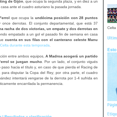
ting de Gijón
, que ocupa la segunda plaza, y en diez a un
casa ante el cuadro asturiano la pasada jornada.
Ferrol
que ocupa la
undécima posición con 28 puntos
 y once derrotas. El conjunto departamental, que está 37
Celta 
a racha de dos victorias, un empate y dos derrotas en
iendo empatado a un gol el pasado fin de semana en casa
Últim
que
cuenta en sus filas con el canterano celeste
Manu
 Celta durante esta temporada
.
Esto
icación entre ambos equipos,
A Madroa acogerá un partido
Ferrol se juegan mucho
. Por un lado, el conjunto vigués
 paso hacia el título y, en caso de que pierda el Racing de
para disputar la Copa del Rey; por otra parte, el cuadro
nández intentará vengarse de la derrota por 1-4 sufrida en
ticamente encarrilada la permanencia.
Págin
Etiq
 | Resultados y clasificación