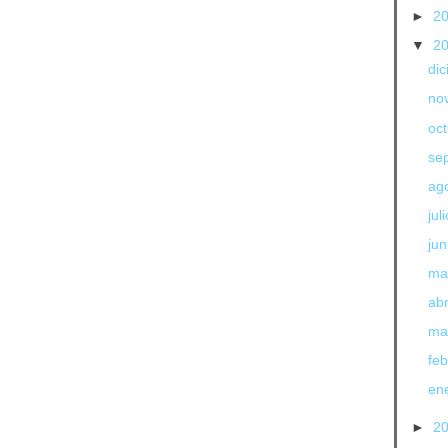
►
2
▼
2
di
no
oc
se
ag
jul
jun
ma
abr
ma
fe
en
►
2