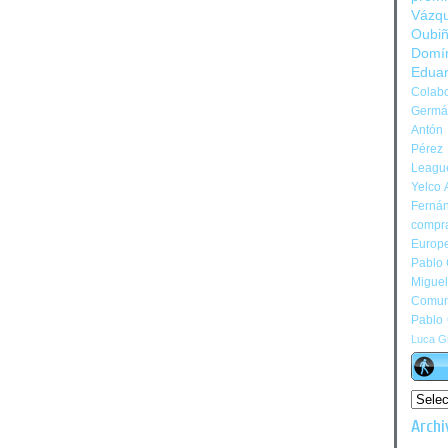
Vázq
Oubi
Domí
Edua
Colabo
Germán
Antón 
Pérez
Leagu
Yelco 
Ferná
compr
Europ
Pablo
Migue
Comun
Pablo
Luca Gi
Archi