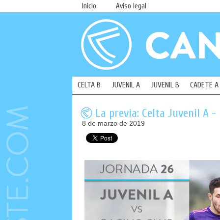
Inicio
Aviso legal
CELTA B
JUVENIL A
JUVENIL B
CADETE A
La previa: Celta Juvenil A -
8 de marzo de 2019