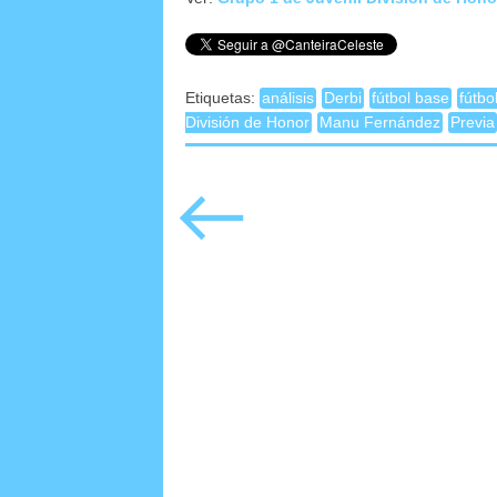
Etiquetas:
análisis
Derbi
fútbol base
fútbo
División de Honor
Manu Fernández
Previa