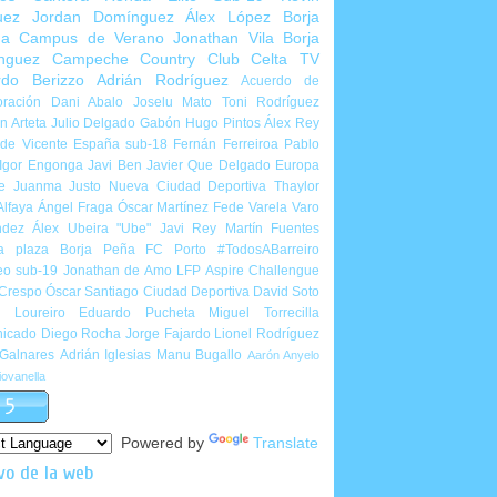
uez
Jordan Domínguez
Álex López
Borja
ña
Campus de Verano
Jonathan Vila
Borja
nguez
Campeche Country Club
Celta TV
rdo Berizzo
Adrián Rodríguez
Acuerdo de
ración
Dani Abalo
Joselu Mato
Toni Rodríguez
 Arteta
Julio Delgado
Gabón
Hugo Pintos
Álex Rey
de Vicente
España sub-18
Fernán Ferreiroa
Pablo
Igor Engonga
Javi Ben
Javier Que Delgado
Europa
e
Juanma Justo
Nueva Ciudad Deportiva
Thaylor
Alfaya
Ángel Fraga
Óscar Martínez
Fede Varela
Varo
ndez
Álex Ubeira "Ube"
Javi Rey
Martín Fuentes
a plaza
Borja Peña
FC Porto
#TodosABarreiro
eo sub-19
Jonathan de Amo
LFP Aspire Challengue
 Crespo
Óscar Santiago
Ciudad Deportiva
David Soto
l Loureiro
Eduardo Pucheta
Miguel Torrecilla
icado
Diego Rocha
Jorge Fajardo
Lionel Rodríguez
 Galnares
Adrián Iglesias
Manu Bugallo
Aarón Anyelo
ovanella
Powered by
Translate
vo de la web