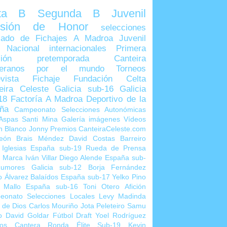
lta B
Segunda B
Juvenil
visión de Honor
selecciones
ado de Fichajes
A Madroa
Juvenil
 Nacional
internacionales
Primera
sión
pretemporada
Canteira
teranos por el mundo
Torneos
vista
Fichaje
Fundación Celta
eira Celeste
Galicia sub-16
Galicia
18
Factoría A Madroa
Deportivo de la
ña
Campeonato Selecciones Autonómicas
Aspas
Santi Mina
Galería imágenes
Vídeos
n Blanco
Jonny
Premios CanteiraCeleste.com
eón
Brais Méndez
David Costas
Barreiro
 Iglesias
España sub-19
Rueda de Prensa
o Marca
Iván Villar
Diego Alende
España sub-
umores
Galicia sub-12
Borja Fernández
o Álvarez
Balaídos
España sub-17
Yelko Pino
 Mallo
España sub-16
Toni Otero
Afición
eonato Selecciones Locales
Levy Madinda
 de Dios
Carlos Mouriño
Jota Peleteiro
Samu
o
David Goldar
Fútbol Draft
Yoel Rodríguez
ios Cantera
Ronda Élite Sub-19
Kevin