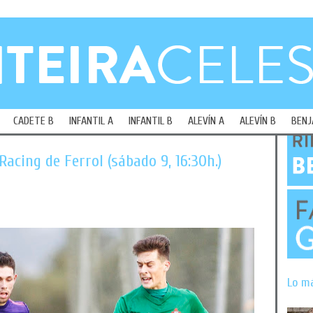
CADETE B
INFANTIL A
INFANTIL B
ALEVÍN A
ALEVÍN B
BENJ
 Racing de Ferrol (sábado 9, 16:30h.)
Lo m