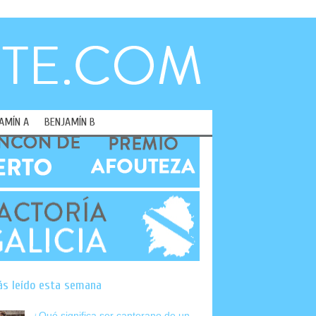
AMÍN A
BENJAMÍN B
ás leído esta semana
¿Qué significa ser canterano de un