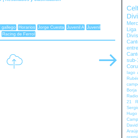
Ce
Di
Merc
l gallego
Horarios
Jorge Cuesta
Juvenil A
Juvenil
Liga
Racing de Ferrol
Divi
Can
entre
Cant
sub-
Coru
Iago 
Rubé
camp
Borja
Radi
21
R
Sergi
Hugo
Camp
David
Araúj
prem