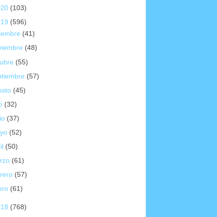
020
(103)
019
(596)
ciembre
(41)
viembre
(48)
tubre
(55)
ptiembre
(57)
osto
(45)
io
(32)
io
(37)
yo
(52)
il
(50)
rzo
(61)
brero
(57)
ero
(61)
018
(768)