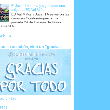
El Juvenil A suma y sigue ante una
exigente ED Val Miñor
ED Val Miñor y Juvenil A se vieron las
caras en Condomínguez en la
jornada 24 de División de Honor El
Juvenil A ...
a Hora
 no es un adiós, sino un "gracias"
as Vistas
uetas