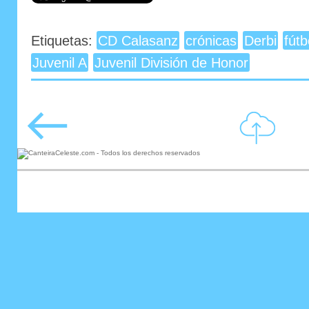
Etiquetas:
CD Calasanz
crónicas
Derbi
fútb
Juvenil A
Juvenil División de Honor