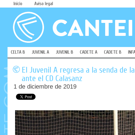
Inicio
Aviso legal
CELTA B
JUVENIL A
JUVENIL B
CADETE A
CADETE B
INF
El Juvenil A regresa a la senda de la
ante el CD Calasanz
1 de diciembre de 2019