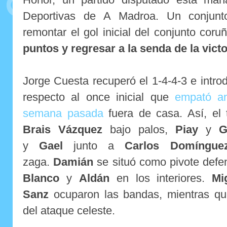
Deportivas de A Madroa. Un conjunt
remontar el gol inicial del conjunto cor
puntos y regresar a la senda de la victo
Jorge Cuesta recuperó el 1-4-4-3 e intr
respecto al once inicial que
empató an
semana pasada
fuera de casa. Así, el 
Brais Vázquez
bajo palos,
Piay
y
G
y
Gael
junto a
Carlos Domíngue
zaga.
Damián
se situó como pivote defe
Blanco
y
Aldán
en los interiores.
Mi
Sanz
ocuparon las bandas, mientras q
del ataque celeste.