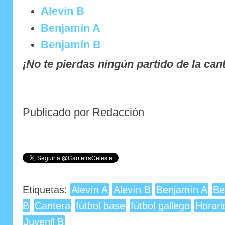
Alevín B
Benjamín A
Benjamín B
¡No te pierdas ningún partido de la can
Publicado por Redacción
Etiquetas:
Alevín A
Alevín B
Benjamín A
Be
B
Cantera
fútbol base
fútbol gallego
Horari
Juvenil B