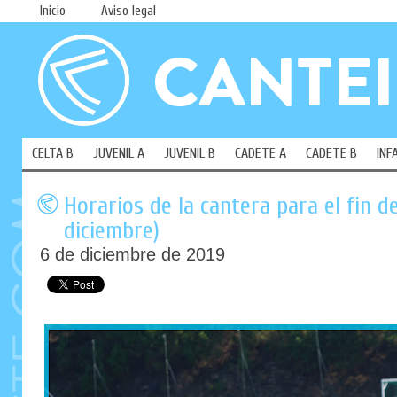
Inicio
Aviso legal
CELTA B
JUVENIL A
JUVENIL B
CADETE A
CADETE B
INF
Horarios de la cantera para el fin d
diciembre)
6 de diciembre de 2019