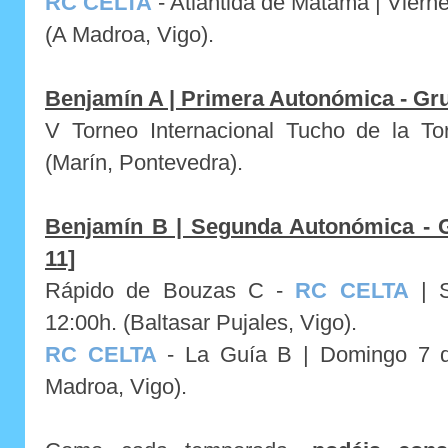
RC CELTA
- Atlántida de Matamá |
Vierne
(A Madroa, Vigo).
Benjamín A | Primera Autonómica - Gr
V Torneo Internacional Tucho de la To
(Marín, Pontevedra).
Benjamín B | Segunda Autonómica - G
11]
Rápido de Bouzas C -
RC CELTA
|
12:00h. (Baltasar Pujales, Vigo).
RC CELTA
- La Guía B |
Domingo 7 d
Madroa, Vigo).