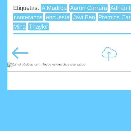
Etiquetas:
A Madroa
Aarón Carrera
Adrián I
canteranos
encuesta
Javi Ben
Premios Can
Mina
Thaylor