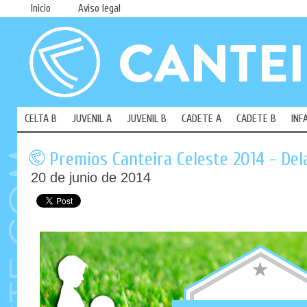
Inicio
Aviso legal
CELTA B
JUVENIL A
JUVENIL B
CADETE A
CADETE B
INF
Premios Canteira Celeste 2014 - De
20 de junio de 2014