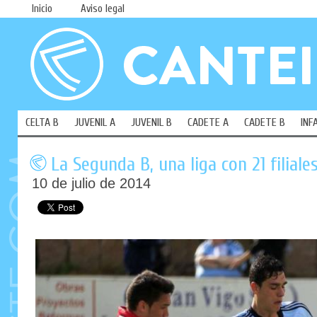
Inicio
Aviso legal
CELTA B
JUVENIL A
JUVENIL B
CADETE A
CADETE B
INF
La Segunda B, una liga con 21 filiale
10 de julio de 2014