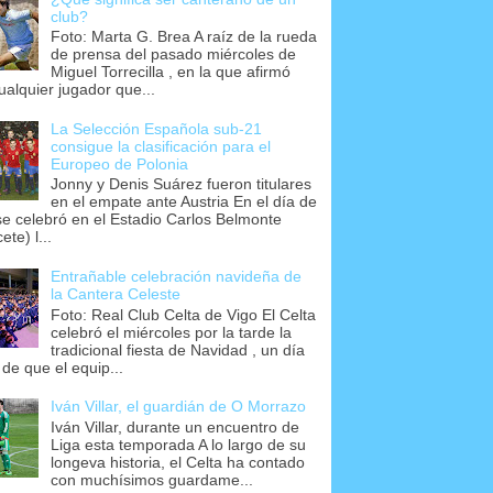
club?
Foto: Marta G. Brea A raíz de la rueda
de prensa del pasado miércoles de
Miguel Torrecilla , en la que afirmó
ualquier jugador que...
La Selección Española sub-21
consigue la clasificación para el
Europeo de Polonia
Jonny y Denis Suárez fueron titulares
en el empate ante Austria En el día de
se celebró en el Estadio Carlos Belmonte
ete) l...
Entrañable celebración navideña de
la Cantera Celeste
Foto: Real Club Celta de Vigo El Celta
celebró el miércoles por la tarde la
tradicional fiesta de Navidad , un día
 de que el equip...
Iván Villar, el guardián de O Morrazo
Iván Villar, durante un encuentro de
Liga esta temporada A lo largo de su
longeva historia, el Celta ha contado
con muchísimos guardame...