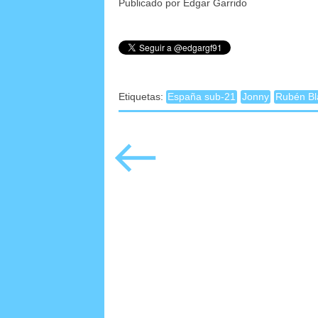
Publicado por Edgar Garrido
Etiquetas:
España sub-21
Jonny
Rubén Bl