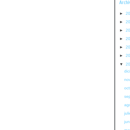
Archi
►
2
►
2
►
2
►
2
►
2
►
2
▼
2
di
no
oc
se
ag
jul
jun