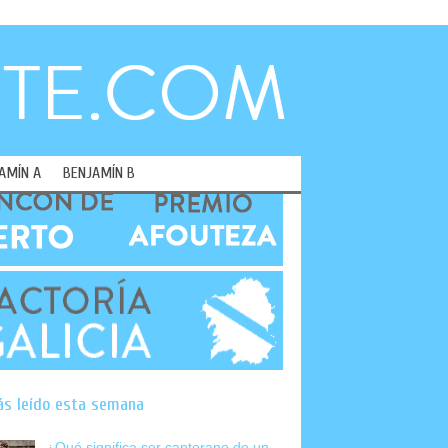
AMÍN A
BENJAMÍN B
ás leído esta semana
¿Qué significa ser canterano de un