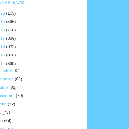
vo de la web
020
(103)
019
(596)
018
(768)
017
(889)
016
(932)
015
(960)
014
(899)
ciembre
(87)
viembre
(85)
tubre
(82)
ptiembre
(70)
osto
(72)
io
(73)
io
(64)