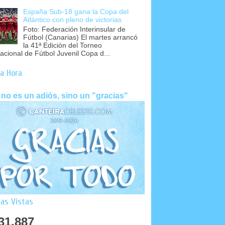
España Sub-18 gana la Copa del
Atlántico con pleno de victorias
Foto: Federación Interinsular de
Fútbol (Canarias) El martes arrancó
la 41ª Edición del Torneo
nacional de Fútbol Juvenil Copa d...
a Hora
 no es un adiós, sino un "gracias"
as Vistas
31,887