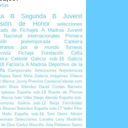
uetas
lta B
Segunda B
Juvenil
visión de Honor
selecciones
ado de Fichajes
A Madroa
Juvenil
 Nacional
internacionales
Primera
sión
pretemporada
Canteira
teranos por el mundo
Torneos
vista
Fichaje
Fundación Celta
eira Celeste
Galicia sub-16
Galicia
18
Factoría A Madroa
Deportivo de la
ña
Campeonato Selecciones Autonómicas
Aspas
Santi Mina
Galería imágenes
Vídeos
n Blanco
Jonny
Premios CanteiraCeleste.com
eón
Brais Méndez
David Costas
Barreiro
 Iglesias
España sub-19
Rueda de Prensa
o Marca
Iván Villar
Diego Alende
España sub-
umores
Galicia sub-12
Borja Fernández
o Álvarez
Balaídos
España sub-17
Yelko Pino
 Mallo
España sub-16
Toni Otero
Afición
eonato Selecciones Locales
Levy Madinda
 de Dios
Carlos Mouriño
Jota Peleteiro
Samu