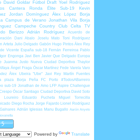
o
David Goldar
Fútbol Draft
Yoel Rodríguez
ios Cantera
Ronda Élite Sub-19
Kevin
uez
Jordan Domínguez
Álex López
Borja
ña
Campus de Verano
Jonathan Vila
Borja
nguez
Campeche Country Club
Celta TV
rdo Berizzo
Adrián Rodríguez
Acuerdo de
ración
Dani Abalo
Joselu Mato
Toni Rodríguez
 Arteta
Julio Delgado
Gabón
Hugo Pintos
Álex Rey
de Vicente
España sub-18
Fernán Ferreiroa
Pablo
Igor Engonga
Javi Ben
Javier Que Delgado
Europa
e
Juanma Justo
Nueva Ciudad Deportiva
Thaylor
Alfaya
Ángel Fraga
Óscar Martínez
Fede Varela
Varo
ndez
Álex Ubeira "Ube"
Javi Rey
Martín Fuentes
a plaza
Borja Peña
FC Porto
#TodosABarreiro
eo sub-19
Jonathan de Amo
LFP Aspire Challengue
 Crespo
Óscar Santiago
Ciudad Deportiva
David Soto
l Loureiro
Eduardo Pucheta
Miguel Torrecilla
icado
Diego Rocha
Jorge Fajardo
Lionel Rodríguez
 Galnares
Adrián Iglesias
Manu Bugallo
Aarón Anyelo
ovanella
Powered by
Translate