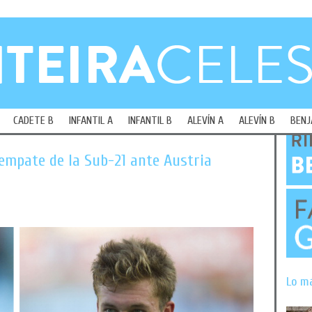
CADETE B
INFANTIL A
INFANTIL B
ALEVÍN A
ALEVÍN B
BENJ
 empate de la Sub-21 ante Austria
Lo m