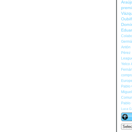
Araúj
prem
Vázq
Oubi
Domí
Edua
Colabo
Germán
Antón 
Pérez
Leagu
Yelco 
Ferná
compr
Europ
Pablo
Migue
Comun
Pablo
Luca Gi