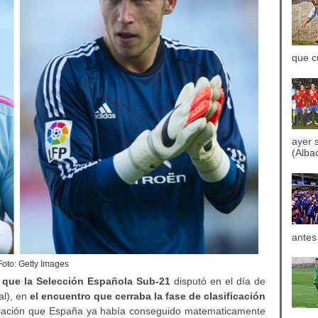
que c
ayer 
(Albac
antes
Foto: Getty Images
o que la Selección Española Sub-21
disputó en el día de
al), en
el encuentro que cerraba la fase de clasificación
ifiación que España ya había conseguido matematicamente