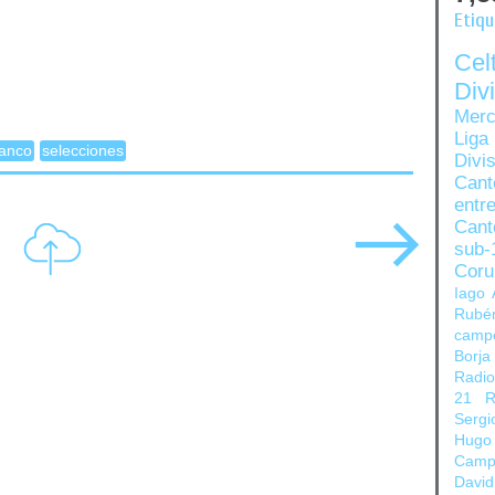
Etiq
Ce
Di
Merc
Liga
anco
selecciones
Divi
Can
entre
Cant
sub-
Coru
Iago 
Rubé
camp
Borja
Radi
21
R
Sergi
Hugo
Camp
David