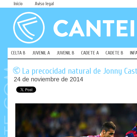
Inicio
Aviso legal
CELTA B
JUVENIL A
JUVENIL B
CADETE A
CADETE B
INF
La precocidad natural de Jonny Cas
24 de noviembre de 2014