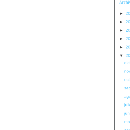
Archi
►
2
►
2
►
2
►
2
►
2
▼
2
di
no
oc
se
ag
jul
jun
ma