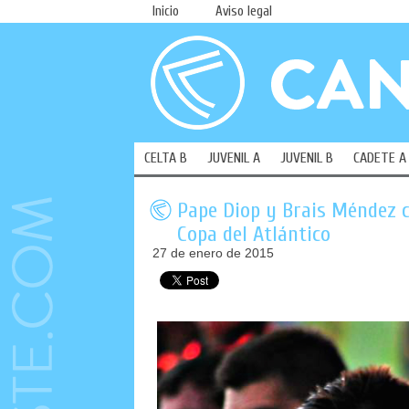
Inicio
Aviso legal
CELTA B
JUVENIL A
JUVENIL B
CADETE A
Pape Diop y Brais Méndez 
Copa del Atlántico
27 de enero de 2015