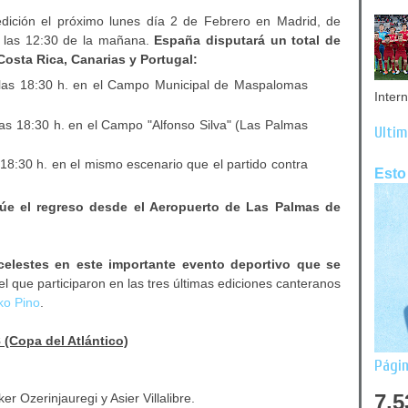
edición el próximo lunes día 2 de Febrero en Madrid, de
 las 12:30 de la mañana.
España disputará un total de
Costa Rica, Canarias y Portugal:
 las 18:30 h. en el Campo Municipal de Maspalomas
Inter
 las 18:30 h. en el Campo "Alfonso Silva" (Las Palmas
Últim
s 18:30 h. en el mismo escenario que el partido contra
Esto
túe el regreso desde el Aeropuerto de Las Palmas de
celestes en este importante evento deportivo que se
 el que participaron en las tres últimas ediciones canteranos
ko Pino
.
(Copa del Atlántico)
Págin
7,5
er Ozerinjauregi y Asier Villalibre.