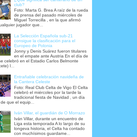
club?
Foto: Marta G. Brea A raíz de la rueda
de prensa del pasado miércoles de
Miguel Torrecilla , en la que afirmó
ualquier jugador que...
La Selección Española sub-21
consigue la clasificación para el
Europeo de Polonia
Jonny y Denis Suárez fueron titulares
en el empate ante Austria En el día de
se celebró en el Estadio Carlos Belmonte
ete) l...
Entrañable celebración navideña de
la Cantera Celeste
Foto: Real Club Celta de Vigo El Celta
celebró el miércoles por la tarde la
tradicional fiesta de Navidad , un día
 de que el equip...
Iván Villar, el guardián de O Morrazo
Iván Villar, durante un encuentro de
Liga esta temporada A lo largo de su
longeva historia, el Celta ha contado
con muchísimos guardame...