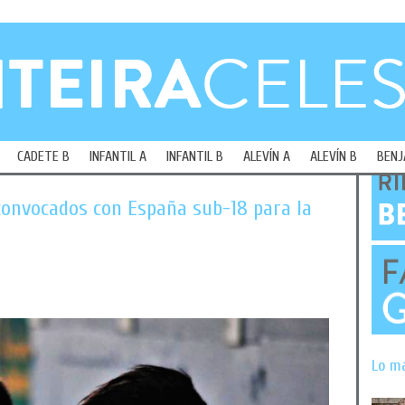
CADETE B
INFANTIL A
INFANTIL B
ALEVÍN A
ALEVÍN B
BENJ
convocados con España sub-18 para la
Lo m