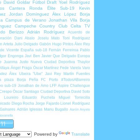
o
David Goldar
Fútbol Draft
Yoel Rodríguez
ios Cantera
Ronda Élite Sub-19
Kevin
uez
Jordan Domínguez
Álex López
Borja
ña
Campus de Verano
Jonathan Vila
Borja
nguez
Campeche Country Club
Celta TV
rdo Berizzo
Adrián Rodríguez
Acuerdo de
ración
Dani Abalo
Joselu Mato
Toni Rodríguez
 Arteta
Julio Delgado
Gabón
Hugo Pintos
Álex Rey
de Vicente
España sub-18
Fernán Ferreiroa
Pablo
Igor Engonga
Javi Ben
Javier Que Delgado
Europa
e
Juanma Justo
Nueva Ciudad Deportiva
Thaylor
Alfaya
Ángel Fraga
Óscar Martínez
Fede Varela
Varo
ndez
Álex Ubeira "Ube"
Javi Rey
Martín Fuentes
a plaza
Borja Peña
FC Porto
#TodosABarreiro
eo sub-19
Jonathan de Amo
LFP Aspire Challengue
 Crespo
Óscar Santiago
Ciudad Deportiva
David Soto
l Loureiro
Eduardo Pucheta
Miguel Torrecilla
icado
Diego Rocha
Jorge Fajardo
Lionel Rodríguez
 Galnares
Adrián Iglesias
Manu Bugallo
Aarón Anyelo
ovanella
Powered by
Translate