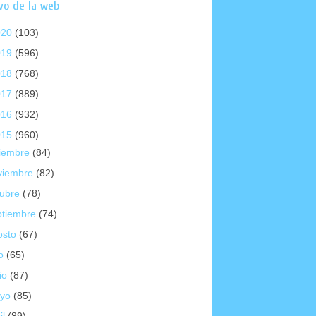
vo de la web
020
(103)
019
(596)
018
(768)
017
(889)
016
(932)
015
(960)
ciembre
(84)
viembre
(82)
tubre
(78)
ptiembre
(74)
osto
(67)
io
(65)
io
(87)
yo
(85)