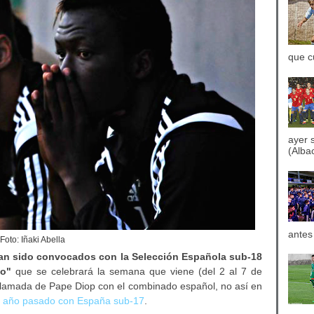
que c
ayer 
(Albac
antes
Foto: Iñaki Abella
an sido
convocados con la Selección Española sub-18
co"
que se celebrará la semana que viene (del 2 al 7 de
llamada de Pape Diop con el combinado español, no así en
l año pasado con España sub-17
.