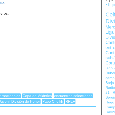
ez.
Etiq
Ce
veros.
Di
Merc
Liga
Divi
Can
.
entre
Cant
sub-
Coru
Iago 
Rubé
camp
Borja
Radi
21
R
ernacionales
Copa del Atlántico
encuentros selecciones
Sergi
Juvenil División de Honor
Pape Cheikh
RFEF
Hugo
Camp
David