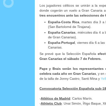
Los jugadores célticos se unirán a la exp
donde cogerán un vuelo a Gran Canaria a
tres encuentros ante las selecciones de 
España-Costa Rica
, martes día 3 a
(San Bartolomé de Tirajana).
España-Canarias
, miércoles día 4 a
de Gran Canarias).
España-Portugal
, viernes día 6 a la
Canarias.
Se prevé que la Selección Española
efec
Gran Canarias el sábado 7 de Febrero.
Pape y Brais serán los representantes 
celebra cada año en Gran Canarias
, y en
de la talla de Jonny Castro, Santi Mina y
Yel
Convocatoria Selección Española sub-18 
-
Atlético de Madrid
: Carlos Marín.
-
Athletic Club
: Unai Simón, Íñigo Baque, Xik