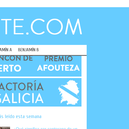
AMÍN A
BENJAMÍN B
ás leído esta semana
¿Qué significa ser canterano de un