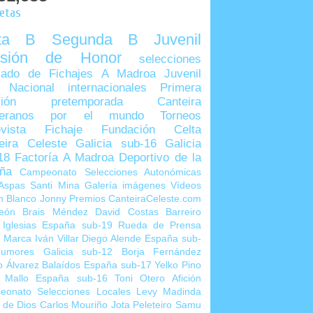
uetas
lta B
Segunda B
Juvenil
visión de Honor
selecciones
ado de Fichajes
A Madroa
Juvenil
 Nacional
internacionales
Primera
sión
pretemporada
Canteira
teranos por el mundo
Torneos
vista
Fichaje
Fundación Celta
eira Celeste
Galicia sub-16
Galicia
18
Factoría A Madroa
Deportivo de la
ña
Campeonato Selecciones Autonómicas
Aspas
Santi Mina
Galería imágenes
Vídeos
n Blanco
Jonny
Premios CanteiraCeleste.com
eón
Brais Méndez
David Costas
Barreiro
 Iglesias
España sub-19
Rueda de Prensa
o Marca
Iván Villar
Diego Alende
España sub-
umores
Galicia sub-12
Borja Fernández
o Álvarez
Balaídos
España sub-17
Yelko Pino
 Mallo
España sub-16
Toni Otero
Afición
eonato Selecciones Locales
Levy Madinda
 de Dios
Carlos Mouriño
Jota Peleteiro
Samu