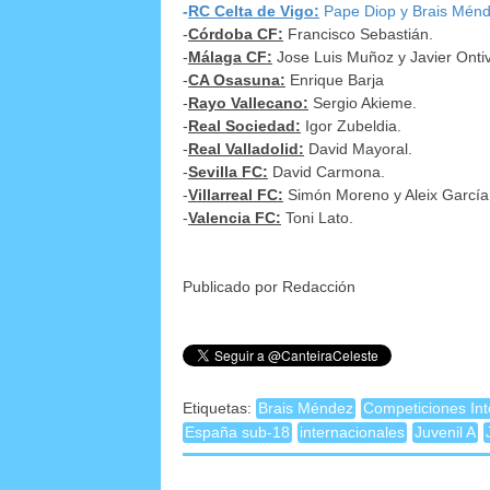
-
RC Celta de Vigo
:
Pape Diop y Brais Ménd
-
Córdoba CF:
Francisco Sebastián.
-
Málaga CF:
Jose Luis Muñoz y Javier Onti
-
CA Osasuna:
Enrique Barja
-
Rayo Vallecano:
Sergio Akieme.
-
Real Sociedad:
Igor Zubeldia.
-
Real Valladolid:
David Mayoral.
-
Sevilla FC:
David Carmona.
-
Villarreal FC:
Simón Moreno y Aleix García
-
Valencia FC:
Toni Lato.
Publicado por Redacción
Etiquetas:
Brais Méndez
Competiciones Int
España sub-18
internacionales
Juvenil A