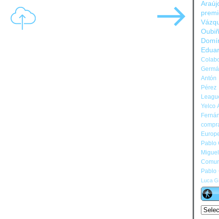
Araúj
prem
Vázq
Oubi
Domí
Edua
Colabo
Germán
Antón 
Pérez
Leagu
Yelco 
Ferná
compr
Europ
Pablo
Migue
Comun
Pablo
Luca Gi