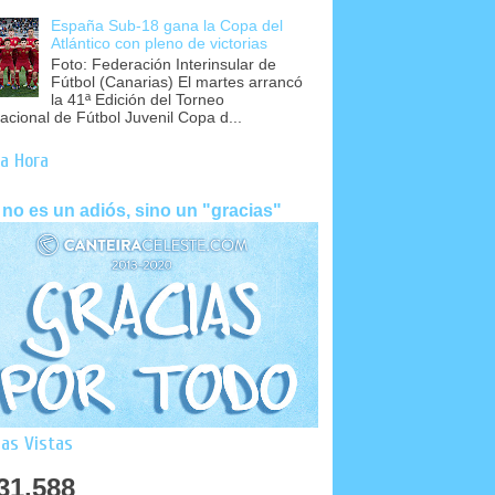
España Sub-18 gana la Copa del
Atlántico con pleno de victorias
Foto: Federación Interinsular de
Fútbol (Canarias) El martes arrancó
la 41ª Edición del Torneo
nacional de Fútbol Juvenil Copa d...
a Hora
 no es un adiós, sino un "gracias"
as Vistas
31,588