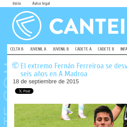
Inicio
Aviso legal
CELTA B
JUVENIL A
JUVENIL B
CADETE A
CADETE B
INF
El extremo Fernán Ferreiroa se desv
seis años en A Madroa
18 de septiembre de 2015