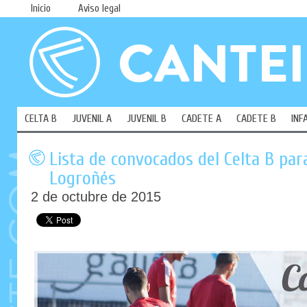
Inicio
Aviso legal
CELTA B
JUVENIL A
JUVENIL B
CADETE A
CADETE B
INF
Lista de convocados del Celta B para
Logroñés
2 de octubre de 2015