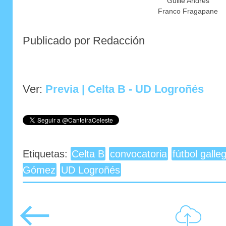
Guille Andrés
Franco Fragapane
Publicado por Redacción
Ver:
Previa | Celta B - UD Logroñés
Etiquetas:
Celta B
convocatoria
fútbol galle
Gómez
UD Logroñés