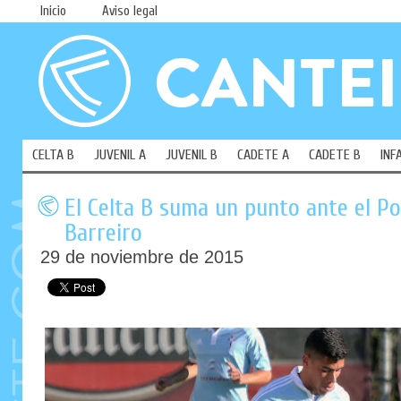
Inicio
Aviso legal
CELTA B
JUVENIL A
JUVENIL B
CADETE A
CADETE B
INF
El Celta B suma un punto ante el P
Barreiro
29 de noviembre de 2015