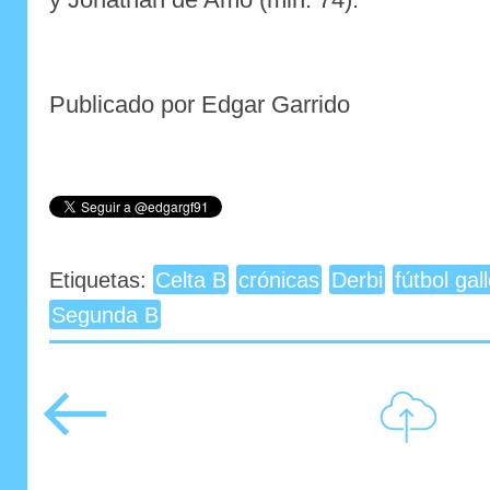
Publicado por Edgar Garrido
Etiquetas:
Celta B
crónicas
Derbi
fútbol gal
Segunda B