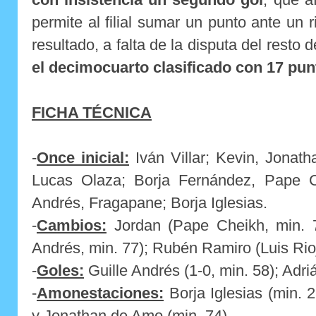
permite al filial sumar un punto ante un 
resultado, a falta de la disputa del resto 
el decimocuarto clasificado con 17 pun
FICHA TÉCNICA
-
Once inicial:
Iván Villar; Kevin, Jonat
Lucas Olaza; Borja Fernández, Pape Ch
Andrés, Fragapane; Borja Iglesias.
-
Cambios:
Jordan (Pape Cheikh, min. 71
Andrés, min. 77); Rubén Ramiro (Luis Rioj
-
Goles:
Guille Andrés (1-0, min. 58); Adri
-
Amonestaciones:
Borja Iglesias (min. 
y Jonathan de Amo (min. 74).