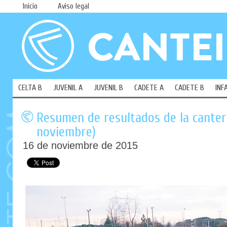
Inicio
Aviso legal
CELTA B
JUVENIL A
JUVENIL B
CADETE A
CADETE B
INF
Resumen de resultados de la cantera
noviembre)
16 de noviembre de 2015