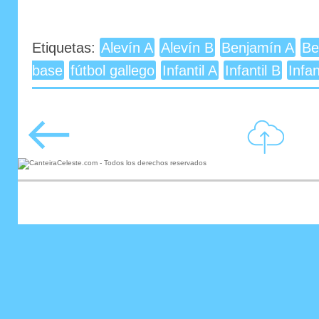
Etiquetas:
Alevín A
Alevín B
Benjamín A
Be
base
fútbol gallego
Infantil A
Infantil B
Infan