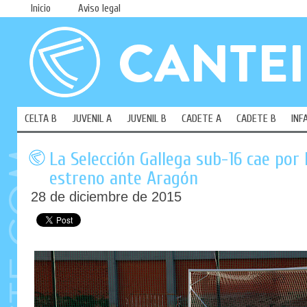
Inicio
Aviso legal
CELTA B
JUVENIL A
JUVENIL B
CADETE A
CADETE B
INF
La Selección Gallega sub-16 cae por
estreno ante Aragón
28 de diciembre de 2015