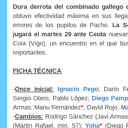
Dura derrota del combinado gallego 
obtuvo efectividad máxima en sus llega
errores de los pupilos de Pacho.
La S
jugará el martes 29 ante Ceuta
nuevame
Coia (Vigo), un encuentro en el que bu
importantes.
FICHA TÉCNICA
-
Once inicial:
Ignacio Peg
o
; Darío F
Sergio Otero, Pablo López;
Diego Pamp
Armas; Manu Fernández
*
; David Rojo,
Ma
-
Cambios:
Rodrigo Sánchez (Javi Armas,
(Martín Rafael, min. 57);
Yoha
*
(Diego P