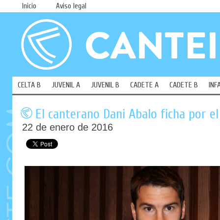
Inicio
Aviso legal
CELTA B
JUVENIL A
JUVENIL B
CADETE A
CADETE B
INF
El canterano Dani Abalo ficha por e
22 de enero de 2016