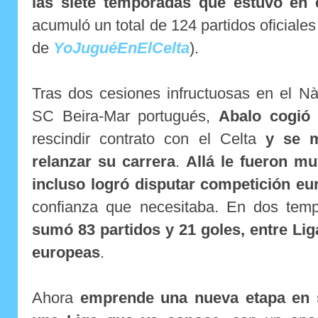
las siete temporadas que estuvo en 
acumuló un total de 124 partidos oficiale
de
YoJuguéEnElCelta
).
Tras dos cesiones infructuosas en el Nà
SC Beira-Mar portugués,
Abalo cogió 
rescindir contrato con el Celta
y se m
relanzar su carrera
.
Allá le fueron m
incluso logró disputar competición eu
confianza que necesitaba. En dos tem
sumó 83 partidos y 21 goles, entre Li
europeas
.
Ahora
emprende una nueva etapa en s