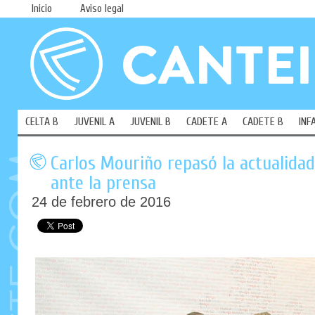
Inicio
Aviso legal
CELTA B
JUVENIL A
JUVENIL B
CADETE A
CADETE B
INF
Carlos Mouriño repasó la actualidad 
ante la prensa
24 de febrero de 2016