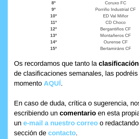
8º
Coruxo FC
9º
Porriño Industrial CF
10º
ED Val Miñor
11º
CD Choco
12º
Bergantiños CF
13º
Montañeros CF
14º
Ourense CF
15º
Bertamiráns CF
Os recordamos que tanto la
clasificació
de clasificaciones semanales, las podréis
momento
AQUÍ
.
En caso de duda, crítica o sugerencia, no
escribiendo un
comentario
en esta propi
un
e-mail a nuestro correo
o redactando 
sección de
contacto
.