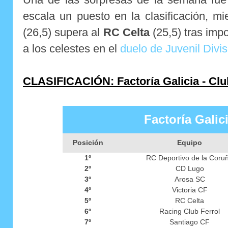
escala un puesto en la clasificación, m
(26,5) supera al
RC Celta
(25,5) tras imp
a los celestes en el
duelo de Juvenil Divi
CLASIFICACIÓN: Factoría Galicia - Clu
Factoría Galic
Posición
Equipo
1º
RC Deportivo de la Coru
2º
CD Lugo
3º
Arosa SC
4º
Victoria CF
5º
RC Celta
6º
Racing Club Ferrol
7º
Santiago CF