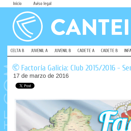
Inicio
Aviso legal
CELTA B
JUVENIL A
JUVENIL B
CADETE A
CADETE B
INF
Factoría Galicia: Club 2015/2016 - S
17 de marzo de 2016