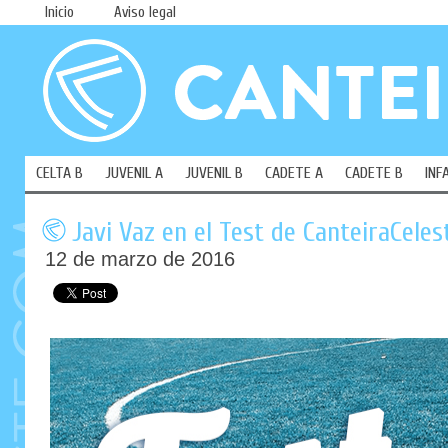
Inicio
Aviso legal
CELTA B
JUVENIL A
JUVENIL B
CADETE A
CADETE B
INF
Javi Vaz en el Test de CanteiraCele
12 de marzo de 2016