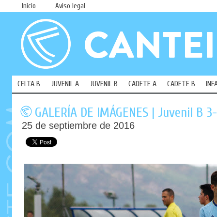
Inicio
Aviso legal
CELTA B
JUVENIL A
JUVENIL B
CADETE A
CADETE B
INF
GALERÍA DE IMÁGENES | Juvenil B 3-
25 de septiembre de 2016