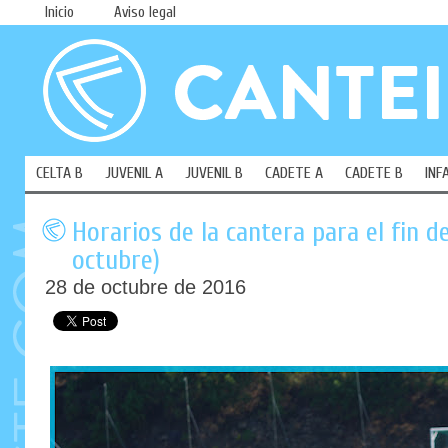
Inicio
Aviso legal
CELTA B
JUVENIL A
JUVENIL B
CADETE A
CADETE B
INF
Horarios de la cantera para el fin 
octubre)
28 de octubre de 2016