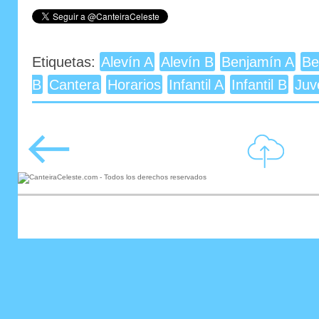
Etiquetas:
Alevín A
Alevín B
Benjamín A
Be
B
Cantera
Horarios
Infantil A
Infantil B
Juv