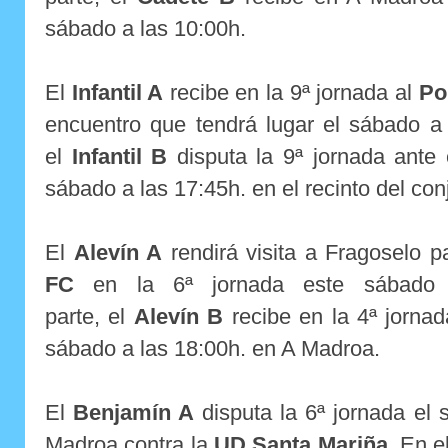
sábado a las 10:00h.
El
Infantil A
recibe en la 9ª jornada al
Po
encuentro que tendrá lugar el sábado a 
el
Infantil B
disputa la 9ª jornada ante
sábado a las 17:45h. en el recinto del con
El
Alevín A
rendirá visita a Fragoselo p
FC
en la 6ª jornada este sábado
parte,
el
Alevín B
recibe en la 4ª jorna
sábado a las 18:00h. en A Madroa.
El
Benjamín A
disputa la 6ª jornada el 
Madroa contra la
UD Santa Mariña
. En e