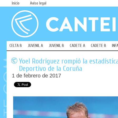
Inicio
Aviso legal
CELTA B
JUVENIL A
JUVENIL B
CADETE A
CADETE B
INF
Yoel Rodríguez rompió la estadístic
Deportivo de la Coruña
1 de febrero de 2017