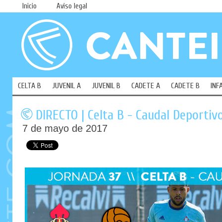
Inicio
Aviso legal
CELTA B
JUVENIL A
JUVENIL B
CADETE A
CADETE B
INF
DIRECTO | Celta B - Caudal Deportivo
7 de mayo de 2017