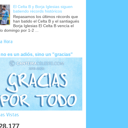
El Celta B y Borja Iglesias siguen
batiendo récords históricos
Repasamos los últimos récords que
han batido el Celta B y el santiagués
Borja Iglesias El Celta B vencía el
o domingo por 1-2 ...
a Hora
 no es un adiós, sino un "gracias"
as Vistas
28,177