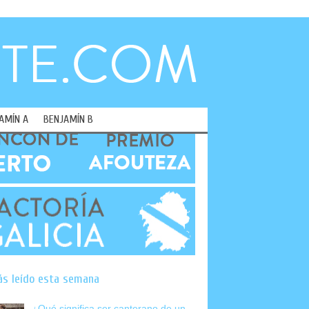
AMÍN A
BENJAMÍN B
ás leído esta semana
¿Qué significa ser canterano de un