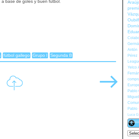
a base de goles y buen fútbol.
Araúj
prem
Vázq
Oubi
Domí
Edua
Colabo
Germán
Antón 
a
fútbol gallego
Grupo I
Segunda B
Pérez
Leagu
Yelco 
Ferná
compr
Europ
Pablo
Migue
Comun
Pablo
Luca Gi