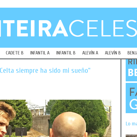
CADETE B
INFANTIL A
INFANTIL B
ALEVÍN A
ALEVÍN B
BENJ
 Celta siempre ha sido mi sueño"
Lo m