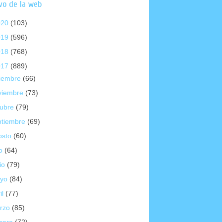
vo de la web
020
(103)
019
(596)
018
(768)
017
(889)
ciembre
(66)
viembre
(73)
tubre
(79)
ptiembre
(69)
osto
(60)
io
(64)
io
(79)
yo
(84)
il
(77)
rzo
(85)