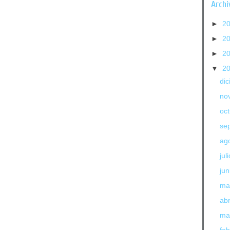
Archi
►
2
►
2
►
2
▼
2
di
no
oc
se
ag
jul
jun
ma
abr
ma