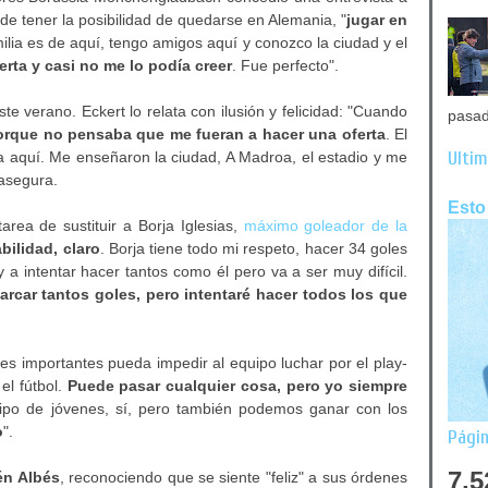
 de tener la posibilidad de quedarse en Alemania, "
jugar en
milia es de aquí, tengo amigos aquí y conozco la ciudad y el
rta y casi no me lo podía creer
. Fue perfecto".
te verano. Eckert lo relata con ilusión y felicidad: "Cuando
pasad
porque no pensaba que me fueran a hacer una oferta
. El
Últim
a aquí. Me enseñaron la ciudad, A Madroa, el estadio y me
 asegura.
Esto
tarea de sustituir a Borja Iglesias,
máximo goleador de la
ilidad, claro
. Borja tiene todo mi respeto, hacer 34 goles
 a intentar hacer tantos como él pero va a ser muy difícil.
arcar tantos goles, pero intentaré hacer todos los que
es importantes pueda impedir al equipo luchar por el play-
el fútbol.
Puede pasar cualquier cosa, pero yo siempre
po de jóvenes, sí, pero también podemos ganar con los
o
".
Págin
7,5
én Albés
, reconociendo que se siente "feliz" a sus órdenes