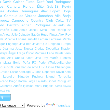
o
David Goldar
Fútbol Draft
Yoel Rodríguez
ios Cantera
Ronda Élite Sub-19
Kevin
uez
Jordan Domínguez
Álex López
Borja
ña
Campus de Verano
Jonathan Vila
Borja
nguez
Campeche Country Club
Celta TV
rdo Berizzo
Adrián Rodríguez
Acuerdo de
ración
Dani Abalo
Joselu Mato
Toni Rodríguez
 Arteta
Julio Delgado
Gabón
Hugo Pintos
Álex Rey
de Vicente
España sub-18
Fernán Ferreiroa
Pablo
Igor Engonga
Javi Ben
Javier Que Delgado
Europa
e
Juanma Justo
Nueva Ciudad Deportiva
Thaylor
Alfaya
Ángel Fraga
Óscar Martínez
Fede Varela
Varo
ndez
Álex Ubeira "Ube"
Javi Rey
Martín Fuentes
a plaza
Borja Peña
FC Porto
#TodosABarreiro
eo sub-19
Jonathan de Amo
LFP Aspire Challengue
 Crespo
Óscar Santiago
Ciudad Deportiva
David Soto
l Loureiro
Eduardo Pucheta
Miguel Torrecilla
icado
Diego Rocha
Jorge Fajardo
Lionel Rodríguez
 Galnares
Adrián Iglesias
Manu Bugallo
Aarón Anyelo
ovanella
Powered by
Translate