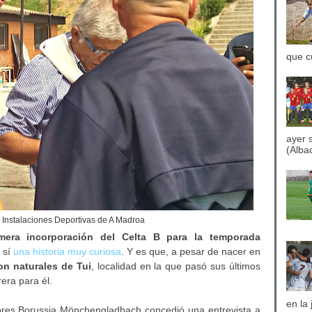
que c
ayer 
(Albac
s Instalaciones Deportivas de A Madroa
mera incorporación del Celta B para la temporada
 sí
una historia muy curiosa
. Y es que, a pesar de nacer en
n naturales de Tui
, localidad en la que pasó sus últimos
rera para él.
en la
iores Borussia Mönchengladbach concedió una entrevista a