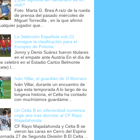
club?
Foto: Marta G. Brea A raíz de la rueda
de prensa del pasado miércoles de
Miguel Torrecilla , en la que afirmó
ualquier jugador que...
La Selección Española sub-21
consigue la clasificación para el
Europeo de Polonia
Jonny y Denis Suárez fueron titulares
en el empate ante Austria En el día de
se celebró en el Estadio Carlos Belmonte
ete) l...
Iván Villar, el guardián de O Morrazo
Iván Villar, durante un encuentro de
Liga esta temporada A lo largo de su
longeva historia, el Celta ha contado
con muchísimos guardame...
Un Celta B en inferioridad numérica
coge aire tras derrotar al CF Rayo
Majadahonda
CF Rayo Majadahonda y Celta B se
vieron las caras en Cerro del Espino
 jornada 27 de Segunda División B El Celta ...