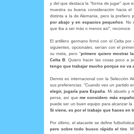
y del que destaca la "forma de jugar" que ex
muestra su buena consideración hacia el 
distinta a la de Alemania, pero la prefiero
por abajo y en espacios pequeños
. No 
que iba a ser más o menos así", reconoce.
El artillero germano firmó con el Celta por 
siguientes, opcionales, serían con el prim
su meta, pero "
primero quiero mostrar l
Celta B
. Quiero hacer las cosas poco a p
tengo que trabajar mucho porque no va a 
Dennis es internacional con la Selección 
sus preferencias. "Cuando veo un partido 
elegir, jugaría para España
. Mi abuelo y 
persa, así que
me considero más españo
puede ser un buen equipo para alcanzar la i
Si viene, es por el trabajo que haces en t
Por último, el atacante se define futbolísti
pero sobre todo busco rápido el tiro
. M