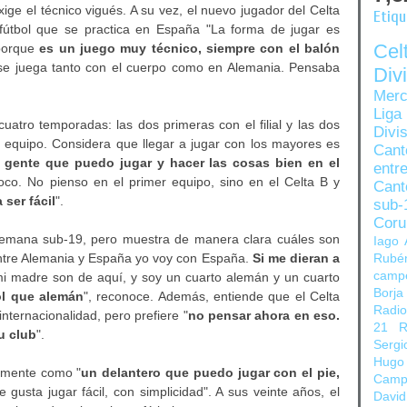
ige el técnico vigués. A su vez, el nuevo jugador del Celta
Etiq
fútbol que se practica en España "La forma de jugar es
Ce
 porque
es un juego muy técnico, siempre con el balón
se juega tanto con el cuerpo como en Alemania. Pensaba
Di
Merc
Liga
cuatro temporadas: las dos primeras con el filial y las dos
Divi
er equipo. Considera que llegar a jugar con los mayores es
Can
a gente que puedo jugar y hacer las cosas bien en el
entre
oco. No pienso en el primer equipo, sino en el Celta B y
Cant
ser fácil
".
sub-
Coru
Alemana sub-19, pero muestra de manera clara cuáles son
Iago 
entre Alemania y España yo voy con España.
Si me dieran a
Rubé
camp
mi madre son de aquí, y soy un cuarto alemán y un cuarto
Borja
l que alemán
", reconoce. Además, entiende que el Celta
Radi
nternacionalidad, pero prefiere "
no pensar ahora en eso.
21
R
u club
".
Sergi
Hugo
camente como "
un delantero que puedo jugar con el pie,
Camp
e gusta jugar fácil, con simplicidad". A sus veinte años, el
David