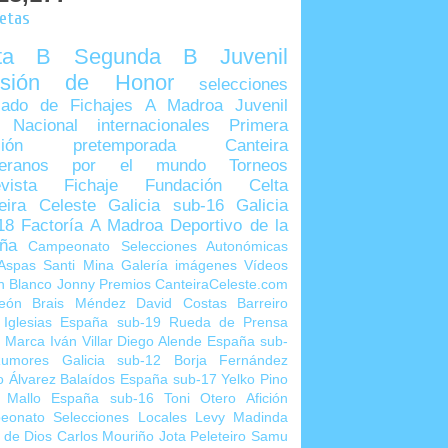
uetas
lta B
Segunda B
Juvenil
visión de Honor
selecciones
ado de Fichajes
A Madroa
Juvenil
 Nacional
internacionales
Primera
sión
pretemporada
Canteira
teranos por el mundo
Torneos
vista
Fichaje
Fundación Celta
eira Celeste
Galicia sub-16
Galicia
18
Factoría A Madroa
Deportivo de la
ña
Campeonato Selecciones Autonómicas
Aspas
Santi Mina
Galería imágenes
Vídeos
n Blanco
Jonny
Premios CanteiraCeleste.com
eón
Brais Méndez
David Costas
Barreiro
 Iglesias
España sub-19
Rueda de Prensa
o Marca
Iván Villar
Diego Alende
España sub-
umores
Galicia sub-12
Borja Fernández
o Álvarez
Balaídos
España sub-17
Yelko Pino
 Mallo
España sub-16
Toni Otero
Afición
eonato Selecciones Locales
Levy Madinda
 de Dios
Carlos Mouriño
Jota Peleteiro
Samu