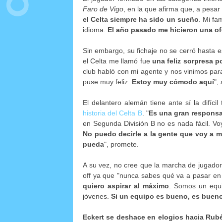
Faro de Vigo
, en la que afirma que, a pesar
el Celta siempre ha sido un sueño
. Mi fa
idioma.
El año pasado me hicieron una ofe
Sin embargo, su fichaje no se cerró hasta es
el Celta me llamó fue
una feliz sorpresa 
club habló con mi agente y nos vinimos par
puse muy feliz.
Estoy muy cómodo aquí
",
El delantero alemán tiene ante sí la difícil 
historia del Celta B
. "
Es una gran responsab
en Segunda División B no es nada fácil. Voy
No puedo decirle a la gente que voy a m
pueda
", promete.
A su vez, no cree que la marcha de jugador
off ya que "nunca sabes qué va a pasar en 
quiero aspirar al máximo
. Somos un equi
jóvenes.
Si un equipo es bueno, es buen
Eckert se deshace en elogios hacia Rub