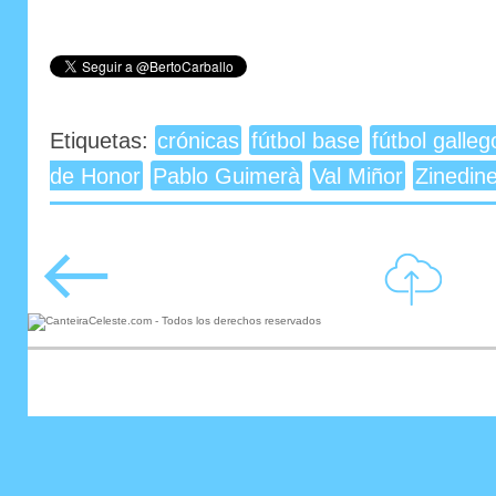
Etiquetas:
crónicas
fútbol base
fútbol galleg
de Honor
Pablo Guimerà
Val Miñor
Zinedin