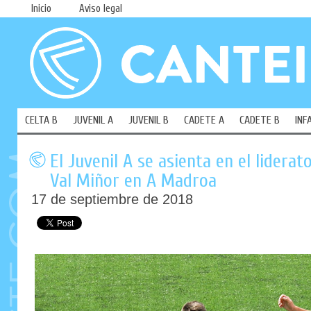
Inicio
Aviso legal
CELTA B
JUVENIL A
JUVENIL B
CADETE A
CADETE B
INF
El Juvenil A se asienta en el liderat
Val Miñor en A Madroa
17 de septiembre de 2018