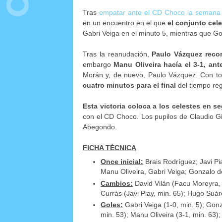
Tras
empatar ante el CD Choco la semana
en un encuentro en el que
el conjunto cel
Gabri Veiga en el minuto 5, mientras que Go
Tras la reanudación,
Paulo Vázquez recor
embargo
Manu Oliveira hacía el 3-1, an
Morán y, de nuevo, Paulo Vázquez. Con to
cuatro minutos para el final
del tiempo reg
Esta victoria coloca a los celestes en s
con el CD Choco. Los pupilos de Claudio G
Abegondo.
FICHA TÉCNICA
Once inicial:
Brais Rodríguez; Javi Pi
Manu Oliveira, Gabri Veiga; Gonzalo 
Cambios:
David Vilán (Facu Moreyra, m
Currás (Javi Piay, min. 65); Hugo Suár
Goles:
Gabri Veiga (1-0, min. 5); Gonz
min. 53); Manu Oliveira (3-1, min. 63)