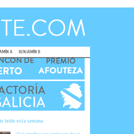
AMÍN A
BENJAMÍN B
ás leído esta semana
¿Qué significa ser canterano de un