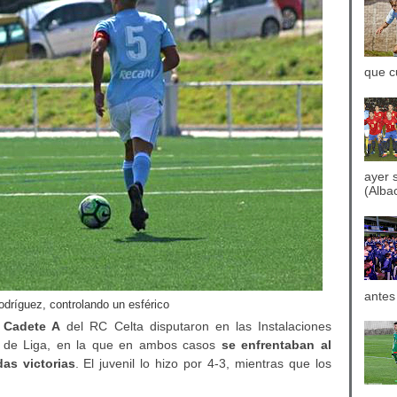
que c
ayer 
(Albac
antes
Rodríguez, controlando un esférico
l
Cadete A
del RC Celta disputaron en las Instalaciones
a de Liga, en la que en ambos casos
se enfrentaban al
as victorias
. El juvenil lo hizo por 4-3, mientras que los