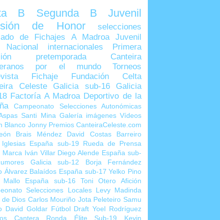
lta B
Segunda B
Juvenil
visión de Honor
selecciones
ado de Fichajes
A Madroa
Juvenil
 Nacional
internacionales
Primera
sión
pretemporada
Canteira
teranos por el mundo
Torneos
vista
Fichaje
Fundación Celta
eira Celeste
Galicia sub-16
Galicia
18
Factoría A Madroa
Deportivo de la
ña
Campeonato Selecciones Autonómicas
Aspas
Santi Mina
Galería imágenes
Vídeos
n Blanco
Jonny
Premios CanteiraCeleste.com
eón
Brais Méndez
David Costas
Barreiro
 Iglesias
España sub-19
Rueda de Prensa
o Marca
Iván Villar
Diego Alende
España sub-
umores
Galicia sub-12
Borja Fernández
o Álvarez
Balaídos
España sub-17
Yelko Pino
 Mallo
España sub-16
Toni Otero
Afición
eonato Selecciones Locales
Levy Madinda
 de Dios
Carlos Mouriño
Jota Peleteiro
Samu
o
David Goldar
Fútbol Draft
Yoel Rodríguez
ios Cantera
Ronda Élite Sub-19
Kevin