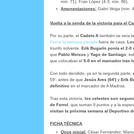
min. 71); Fran López (4-3, min. 86).
Amonestaciones:
Gabri Veiga (min. 4
Vuelta a la senda de la victoria para el C
Por su parte, el
Cadete A
también se veía la
Ferrol la semana pasada
fuera de casa.
Los
triunfo solvente.
Erik Bugarín ponía el 2-0
que
Pablo Meixus
y
Yago de Santiago
, es
que colocaban el
5-0 en el marcador tras l
Con todo decidido, ya en la segunda parte,
59', antes de que
Jesús Ares (64')
y
Erik B
definitivo
en el marcador de A Madroa.
Tras esta victoria,
los celestes son segund
de Ferrol
, que suman 9 puntos y a la espera
visitan la próxima semana al Deportivo d
FICHA TÉCNICA
Once inicial:
César Fernández; Manu 