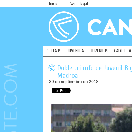
Inicio
Aviso legal
CELTA B
JUVENIL A
JUVENIL B
CADETE A
Doble triunfo de Juvenil B 
Madroa
30 de septiembre de 2018