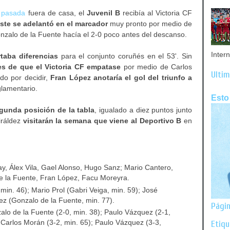
 pasada
fuera de casa, el
Juvenil B
recibía al Victoria CF
este se adelantó en el marcador
muy pronto por medio de
nzalo de la Fuente hacía el 2-0 poco antes del descanso.
Inter
taba diferencias
para el conjunto coruñés en el 53'. Sin
tes de que el Victoria CF empatase
por medio de Carlos
Últim
do por decidir,
Fran López anotaría el gol del triunfo a
lamentario.
Esto
egunda posición de la tabla
, igualado a diez puntos junto
iráldez
visitarán la semana que viene al Deportivo B
en
ay, Álex Vila, Gael Alonso, Hugo Sanz; Mario Cantero,
de la Fuente, Fran López, Facu Moreyra.
in. 46); Mario Prol (Gabri Veiga, min. 59); José
ez (Gonzalo de la Fuente, min. 77).
Págin
alo de la Fuente (2-0, min. 38); Paulo Vázquez (2-1,
; Carlos Morán (3-2, min. 65); Paulo Vázquez (3-3,
Etiq