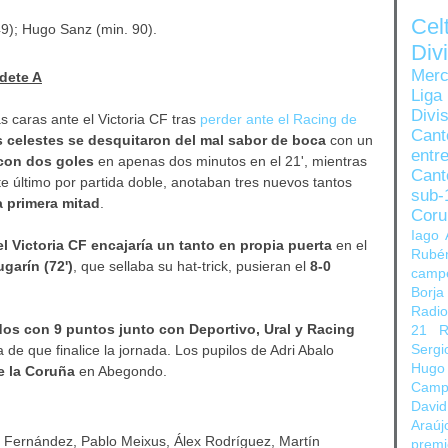
Ce
9); Hugo Sanz (min. 90).
Di
Merc
adete A
Liga
Divi
s caras ante el Victoria CF tras
perder ante el Racing de
Can
 celestes se desquitaron del mal sabor de boca
con un
entre
 con dos goles
en apenas dos minutos en el 21', mientras
Cant
te último por partida doble, anotaban tres nuevos tantos
sub-
a primera mitad
.
Coru
Iago 
el Victoria CF encajaría un tanto en propia puerta
en el
Rubé
ugarín (72')
, que sellaba su hat-trick, pusieran el
8-0
camp
Borja
Radi
os con 9 puntos junto con Deportivo, Ural y Racing
21
R
 de que finalice la jornada. Los pupilos de Adri Abalo
Sergi
Hugo
e la Coruña
en Abegondo.
Camp
David
Araúj
Fernández, Pablo Meixus, Álex Rodríguez, Martín
prem