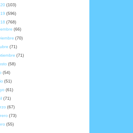
020
(103)
019
(596)
018
(768)
ciembre
(66)
viembre
(70)
tubre
(71)
ptiembre
(71)
osto
(58)
io
(54)
io
(51)
yo
(61)
il
(71)
rzo
(67)
brero
(73)
ero
(55)