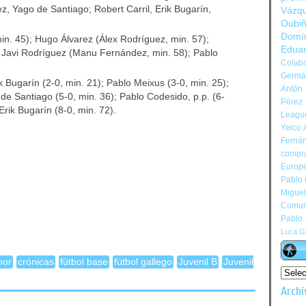
 Yago de Santiago; Robert Carril, Erik Bugarín,
Vázq
Oubi
Domí
in. 45); Hugo Álvarez (Álex Rodríguez, min. 57);
Edua
; Javi Rodríguez (Manu Fernández, min. 58); Pablo
Colabo
Germán
k Bugarín (2-0, min. 21); Pablo Meixus (3-0, min. 25);
Antón 
de Santiago (5-0, min. 36); Pablo Codesido, p.p. (6-
Pérez
Erik Bugarín (8-0, min. 72).
Leagu
Yelco 
Ferná
compr
Europ
Pablo
Migue
Comun
Pablo
Luca Gi
nor
crónicas
fútbol base
fútbol gallego
Juvenil B
Juvenil
Archi