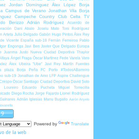
uez
Jordan Domínguez
Álex López
Borja
ña
Campus de Verano
Jonathan Vila
Borja
nguez
Campeche Country Club
Celta TV
rdo Berizzo
Adrián Rodríguez
Acuerdo de
ración
Dani Abalo
Joselu Mato
Toni Rodríguez
 Arteta
Julio Delgado
Gabón
Hugo Pintos
Álex Rey
de Vicente
España sub-18
Fernán Ferreiroa
Pablo
Igor Engonga
Javi Ben
Javier Que Delgado
Europa
e
Juanma Justo
Nueva Ciudad Deportiva
Thaylor
Alfaya
Ángel Fraga
Óscar Martínez
Fede Varela
Varo
ndez
Álex Ubeira "Ube"
Javi Rey
Martín Fuentes
a plaza
Borja Peña
FC Porto
#TodosABarreiro
eo sub-19
Jonathan de Amo
LFP Aspire Challengue
 Crespo
Óscar Santiago
Ciudad Deportiva
David Soto
l Loureiro
Eduardo Pucheta
Miguel Torrecilla
icado
Diego Rocha
Jorge Fajardo
Lionel Rodríguez
 Galnares
Adrián Iglesias
Manu Bugallo
Aarón Anyelo
ovanella
Powered by
Translate
vo de la web