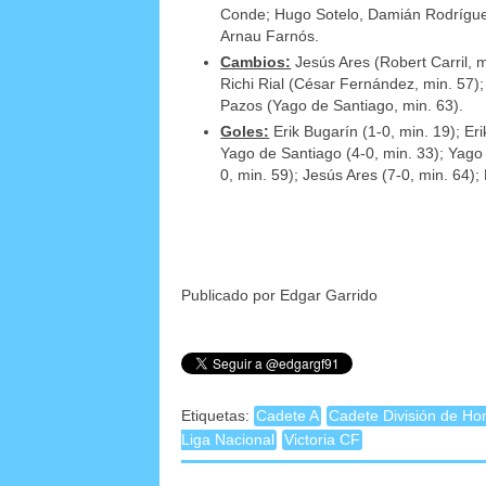
Conde; Hugo Sotelo, Damián Rodríguez,
Arnau Farnós.
Cambios:
Jesús Ares (Robert Carril, m
Richi Rial (César Fernández, min. 57)
Pazos (Yago de Santiago, min. 63).
Goles:
Erik Bugarín (1-0, min. 19); Eri
Yago de Santiago (4-0, min. 33); Yago 
0, min. 59); Jesús Ares (7-0, min. 64); 
Publicado por Edgar Garrido
Etiquetas:
Cadete A
Cadete División de Ho
Liga Nacional
Victoria CF