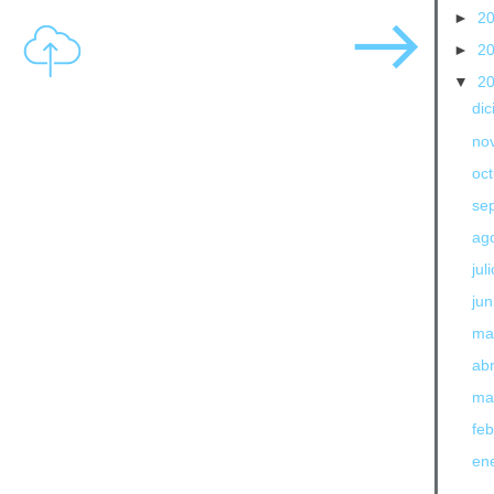
►
2
►
2
▼
2
di
no
oc
se
ag
jul
jun
ma
abr
ma
fe
en