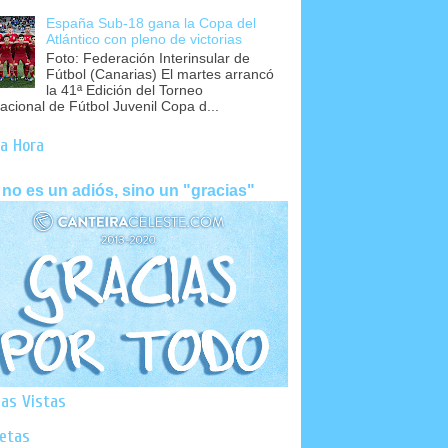
España Sub-18 gana la Copa del
Atlántico con pleno de victorias
Foto: Federación Interinsular de
Fútbol (Canarias) El martes arrancó
la 41ª Edición del Torneo
nacional de Fútbol Juvenil Copa d...
a Hora
 no es un adiós, sino un "gracias"
as Vistas
uetas