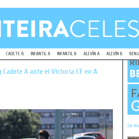
CADETE B
INFANTIL A
INFANTIL B
ALEVÍN A
ALEVÍN B
BENJ
y Cadete A ante el Victoria CF en A
Lo m