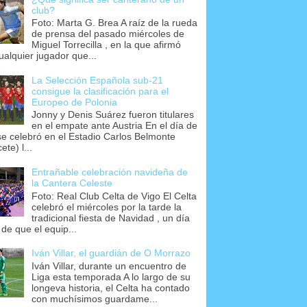
club?
Foto: Marta G. Brea A raíz de la rueda
de prensa del pasado miércoles de
Miguel Torrecilla , en la que afirmó
ualquier jugador que...
La Selección Española sub-21
consigue la clasificación para el
Europeo de Polonia
Jonny y Denis Suárez fueron titulares
en el empate ante Austria En el día de
se celebró en el Estadio Carlos Belmonte
ete) l...
Entrañable celebración navideña de
la Cantera Celeste
Foto: Real Club Celta de Vigo El Celta
celebró el miércoles por la tarde la
tradicional fiesta de Navidad , un día
 de que el equip...
Iván Villar, el guardián de O Morrazo
Iván Villar, durante un encuentro de
Liga esta temporada A lo largo de su
longeva historia, el Celta ha contado
con muchísimos guardame...