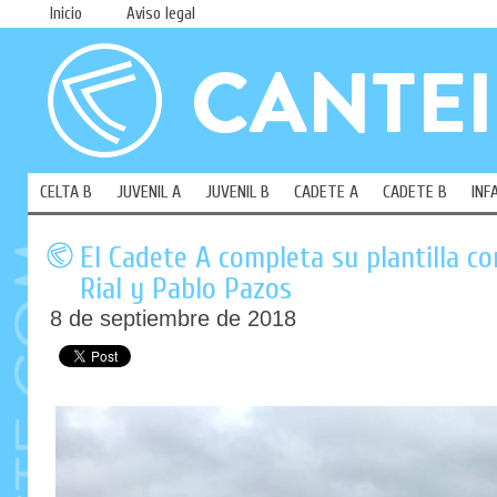
Inicio
Aviso legal
CELTA B
JUVENIL A
JUVENIL B
CADETE A
CADETE B
INF
El Cadete A completa su plantilla con
Rial y Pablo Pazos
8 de septiembre de 2018