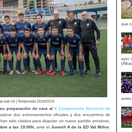
que c
ayer 
(Albac
antes
ga sub-16 | Temporada 2018/2019
su preparación de cara al
X Campeonato Nacional de
ealizar dos entrenamientos oficiales y dos encuentros de
 han sido citados para disputar un nuevo partido amistoso,
bre a las 19:00h.
ante el
Juvenil A de la ED Val Miñor
,