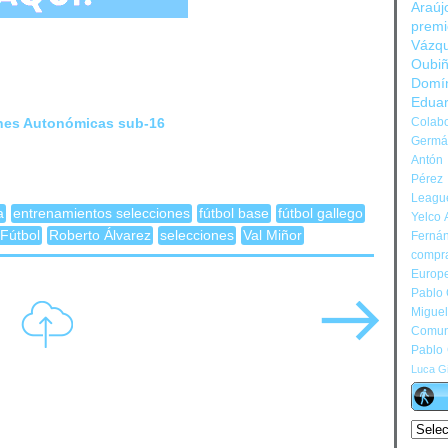
Araúj
prem
Vázq
Oubi
Domí
Edua
nes Autonómicas sub-16
Colabo
Germán
Antón 
Pérez
Leagu
a
entrenamientos selecciones
fútbol base
fútbol gallego
Yelco 
Fútbol
Roberto Álvarez
selecciones
Val Miñor
Ferná
compr
Europ
Pablo
Migue
Comun
Pablo
Luca Gi