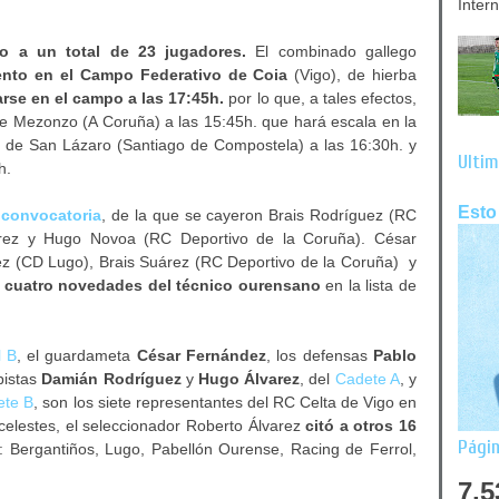
Inter
do a un total de 23 jugadores.
El combinado gallego
iento en el Campo Federativo de Coia
(Vigo), de hierba
rse en el campo a las 17:45h.
por lo que, a tales efectos,
de Mezonzo (A Coruña) a las 15:45h. que hará escala en la
s de San Lázaro (Santiago de Compostela) a las 16:30h. y
Últim
h.
Esto
 convocatoria
, de la que se cayeron Brais Rodríguez (RC
érez y Hugo Novoa (RC Deportivo de la Coruña). César
z (CD Lugo), Brais Suárez (RC Deportivo de la Coruña) y
s cuatro novedades del técnico ourensano
en la lista de
l B
, el guardameta
César Fernández
,
los defensas
Pablo
pistas
Damián Rodríguez
y
Hugo Álvarez
, del
Cadete A
, y
ete B
, son los siete representantes del RC Celta de Vigo en
celestes, el seleccionador Roberto Álvarez
citó a otros 16
Págin
: Bergantiños, Lugo, Pabellón Ourense, Racing de Ferrol,
7,5