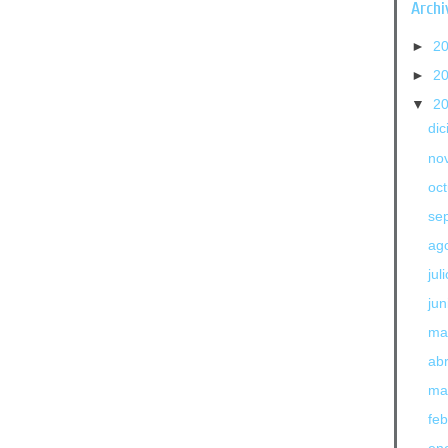
Archi
►
2
►
2
▼
2
di
no
oc
se
ag
jul
jun
ma
abr
ma
fe