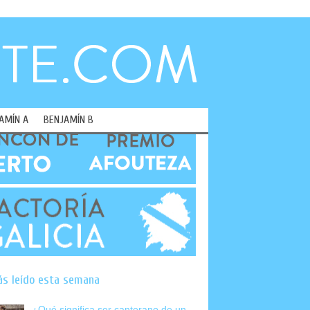
AMÍN A
BENJAMÍN B
ás leído esta semana
¿Qué significa ser canterano de un