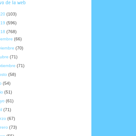
vo de la web
020
(103)
019
(596)
018
(768)
ciembre
(66)
viembre
(70)
tubre
(71)
ptiembre
(71)
osto
(58)
io
(54)
io
(51)
yo
(61)
il
(71)
rzo
(67)
brero
(73)