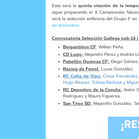
Esta será la
quinta citación de la tempo
sigue preparando el X Campeonato Nacion
será la selección anfitriona del Grupo F en
de diciembre
.
Convocatoria Selección Gallega sub-16
Bergantiños CF
: Willian Peña.
CD Lugo:
Alejandro Pérez y Andrés L
Pabellón Ourense CF:
Diego Gómez, 
Racing de Ferrol:
Lucas González.
RC Celta de Vigo:
César Fernández,
Hugo Álvarez, Tobías Reclusa y Migue
RC Deportivo de la Coruña:
Antón Ca
Rodríguez y Mauro Figueroa.
San Tirso SD:
Alejandro González, Se