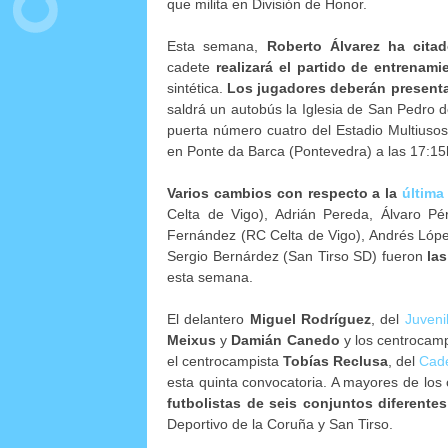
que milita en División de Honor.
Esta semana,
Roberto Álvarez
ha cita
cadete
realizará el partido de entrenam
sintética.
Los jugadores deberán presenta
saldrá un autobús la Iglesia de San Pedro 
puerta número cuatro del Estadio Multiuso
en Ponte da Barca (Pontevedra) a las 17:15
Varios cambios con respecto a la
última
Celta de Vigo), Adrián Pereda, Álvaro P
Fernández (RC Celta de Vigo), Andrés Lópe
Sergio Bernárdez (San Tirso SD) fueron
la
esta semana.
El delantero
Miguel Rodríguez
, del
Juveni
Meixus
y
Damián Canedo
y los centrocam
el centrocampista
Tobías Reclusa
, del
Cad
esta quinta convocatoria. A mayores de los 
futbolistas de seis conjuntos diferentes
Deportivo de la Coruña y San Tirso.