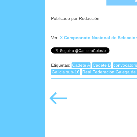
Publicado por Redacción
Ver:
X Campeonato Nacional de Seleccio
Etiquetas:
Cadete A
Cadete B
convocatori
Galicia sub-16
Real Federación Galega de 