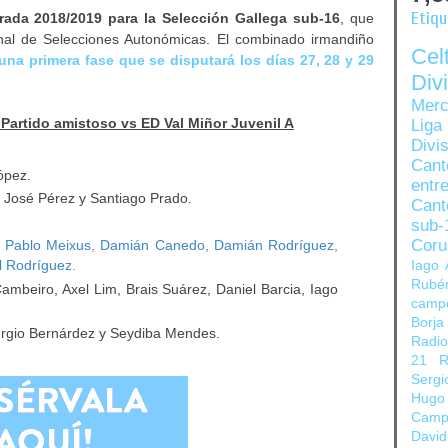
Etiq
rada 2018/2019 para la Selección Gallega sub-16
, que
al de Selecciones Autonómicas. El combinado irmandiño
Ce
una primera fase que se disputará los días 27, 28 y 29
Di
Merc
|
Partido amistoso vs ED Val Miñor Juvenil A
Liga
Divi
Can
ópez.
entre
José Pérez y Santiago Prado.
Cant
sub-
Coru
 Pablo Meixus, Damián Canedo, Damián Rodríguez,
l Rodríguez.
Iago 
Rubé
mbeiro, Axel Lim, Brais Suárez, Daniel Barcia, Iago
camp
Borja
rgio Bernárdez y Seydiba Mendes.
Radi
21
R
Sergi
Hugo
Camp
David