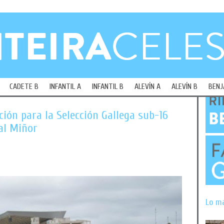
CADETE B
INFANTIL A
INFANTIL B
ALEVÍN A
ALEVÍN B
BENJ
ión para la Selección Gallega sub-16
Val Miñor
Lo m