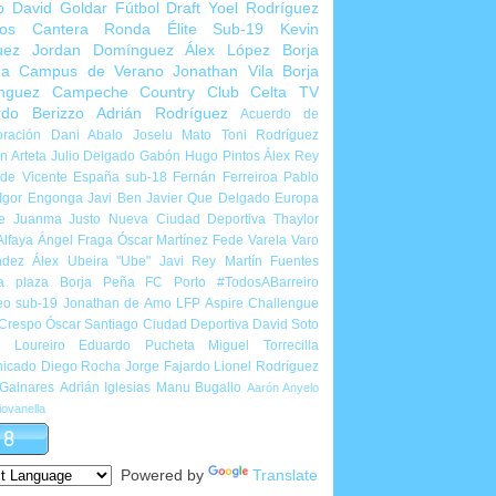
o
David Goldar
Fútbol Draft
Yoel Rodríguez
ios Cantera
Ronda Élite Sub-19
Kevin
uez
Jordan Domínguez
Álex López
Borja
ña
Campus de Verano
Jonathan Vila
Borja
nguez
Campeche Country Club
Celta TV
rdo Berizzo
Adrián Rodríguez
Acuerdo de
ración
Dani Abalo
Joselu Mato
Toni Rodríguez
 Arteta
Julio Delgado
Gabón
Hugo Pintos
Álex Rey
de Vicente
España sub-18
Fernán Ferreiroa
Pablo
Igor Engonga
Javi Ben
Javier Que Delgado
Europa
e
Juanma Justo
Nueva Ciudad Deportiva
Thaylor
Alfaya
Ángel Fraga
Óscar Martínez
Fede Varela
Varo
ndez
Álex Ubeira "Ube"
Javi Rey
Martín Fuentes
a plaza
Borja Peña
FC Porto
#TodosABarreiro
eo sub-19
Jonathan de Amo
LFP Aspire Challengue
 Crespo
Óscar Santiago
Ciudad Deportiva
David Soto
l Loureiro
Eduardo Pucheta
Miguel Torrecilla
icado
Diego Rocha
Jorge Fajardo
Lionel Rodríguez
 Galnares
Adrián Iglesias
Manu Bugallo
Aarón Anyelo
ovanella
Powered by
Translate