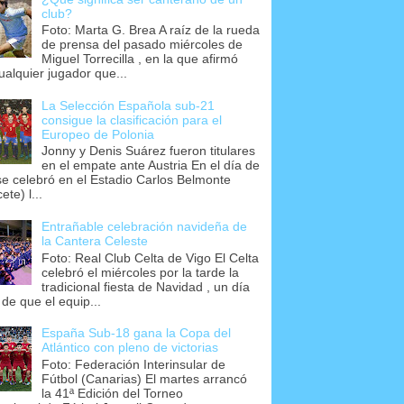
club?
Foto: Marta G. Brea A raíz de la rueda
de prensa del pasado miércoles de
Miguel Torrecilla , en la que afirmó
ualquier jugador que...
La Selección Española sub-21
consigue la clasificación para el
Europeo de Polonia
Jonny y Denis Suárez fueron titulares
en el empate ante Austria En el día de
se celebró en el Estadio Carlos Belmonte
ete) l...
Entrañable celebración navideña de
la Cantera Celeste
Foto: Real Club Celta de Vigo El Celta
celebró el miércoles por la tarde la
tradicional fiesta de Navidad , un día
 de que el equip...
España Sub-18 gana la Copa del
Atlántico con pleno de victorias
Foto: Federación Interinsular de
Fútbol (Canarias) El martes arrancó
la 41ª Edición del Torneo