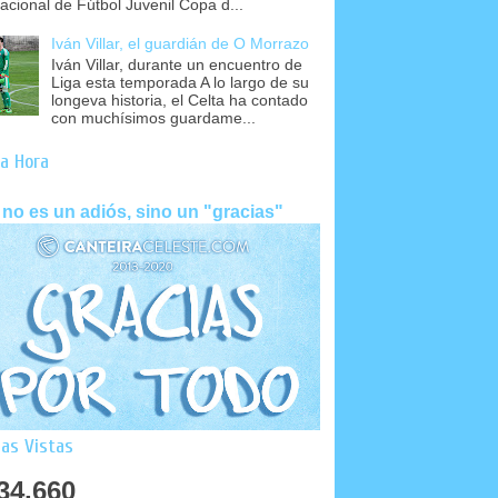
nacional de Fútbol Juvenil Copa d...
Iván Villar, el guardián de O Morrazo
Iván Villar, durante un encuentro de
Liga esta temporada A lo largo de su
longeva historia, el Celta ha contado
con muchísimos guardame...
a Hora
 no es un adiós, sino un "gracias"
as Vistas
34,660