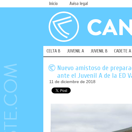
Inicio
Aviso legal
CELTA B
JUVENIL A
JUVENIL B
CADETE A
Nuevo amistoso de preparac
ante el Juvenil A de la ED 
11 de diciembre de 2018