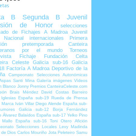
uetas
lta B
Segunda B
Juvenil
visión de Honor
selecciones
ado de Fichajes
A Madroa
Juvenil
 Nacional
internacionales
Primera
sión
pretemporada
Canteira
teranos por el mundo
Torneos
vista
Fichaje
Fundación Celta
eira Celeste
Galicia sub-16
Galicia
18
Factoría A Madroa
Deportivo de la
ña
Campeonato Selecciones Autonómicas
Aspas
Santi Mina
Galería imágenes
Vídeos
n Blanco
Jonny
Premios CanteiraCeleste.com
eón
Brais Méndez
David Costas
Barreiro
 Iglesias
España sub-19
Rueda de Prensa
o Marca
Iván Villar
Diego Alende
España sub-
umores
Galicia sub-12
Borja Fernández
o Álvarez
Balaídos
España sub-17
Yelko Pino
 Mallo
España sub-16
Toni Otero
Afición
eonato Selecciones Locales
Levy Madinda
 de Dios
Carlos Mouriño
Jota Peleteiro
Samu