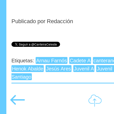
Publicado por Redacción
Etiquetas:
Arnau Farnós
Cadete A
canteran
Henok Abalde
Jesús Ares
Juvenil A
Juvenil
Santiago