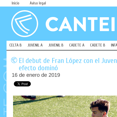
Inicio
Aviso legal
CELTA B
JUVENIL A
JUVENIL B
CADETE A
CADETE B
INF
El debut de Fran López con el Juven
efecto dominó
16 de enero de 2019